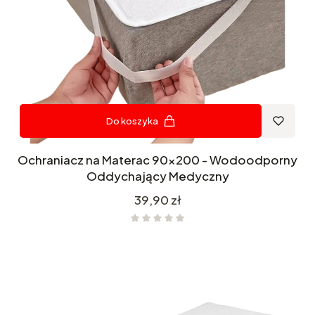
Do koszyka
Ochraniacz na Materac 90x200 - Wodoodporny
Oddychający Medyczny
Cena
39,90 zł