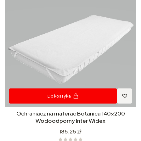
Do koszyka
Ochraniacz na materac Botanica 140x200
Wodoodporny Inter Widex
Cena
185,25 zł