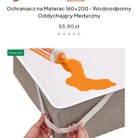
Ochraniacz na Materac 160x200 - Wodoodporny
Oddychający Medyczny
Cena
55,90 zł
Nowość