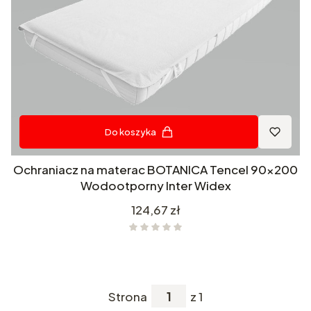
Do koszyka
Ochraniacz na materac BOTANICA Tencel 90x200
Wodootporny Inter Widex
Cena
124,67 zł
Strona
z 1