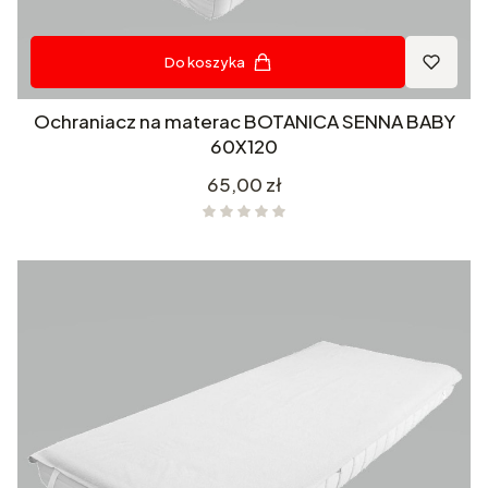
Do koszyka
Ochraniacz na materac BOTANICA SENNA BABY
60X120
Cena
65,00 zł