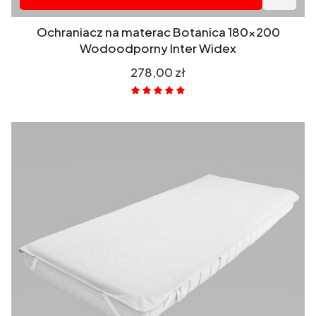
Ochraniacz na materac Botanica 180x200
Wodoodporny Inter Widex
Cena
278,00 zł