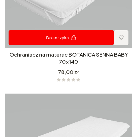
Do koszyka
Ochraniacz na materac BOTANICA SENNA BABY
70x140
Cena
78,00 zł