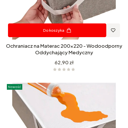
Do koszyka
Ochraniacz na Materac 200x220 - Wodoodporny
Oddychający Medyczny
Cena
62,90 zł
Nowość