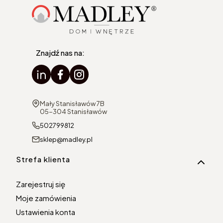
Znajdź nas na:
Adres:
Mały Stanisławów 7B
05-304 Stanisławów
502799812
sklep@madley.pl
Linki w stopce
Strefa klienta
Zarejestruj się
Moje zamówienia
Ustawienia konta