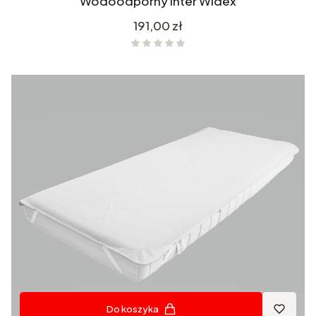
Wodoodporny Inter Widex
Cena
191,00 zł
Do koszyka