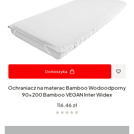
Do koszyka
Ochraniacz na materac Bamboo Wodoodporny
90x200 Bamboo VEGAN Inter Widex
Cena
116,46 zł