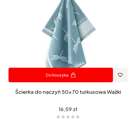
Do koszyka
Ścierka do naczyń 50x70 turkusowa Ważki
Cena
16,59 zł