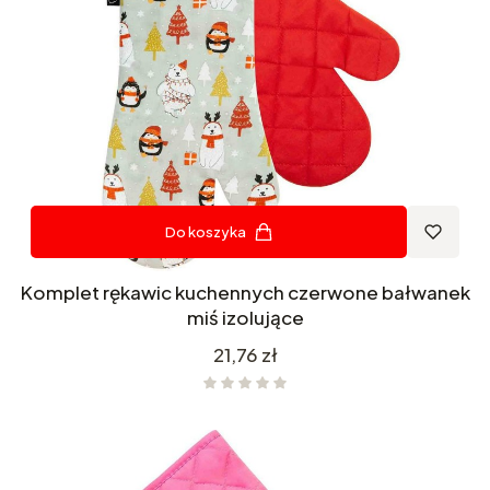
Do koszyka
Komplet rękawic kuchennych czerwone bałwanek
miś izolujące
Cena
21,76 zł