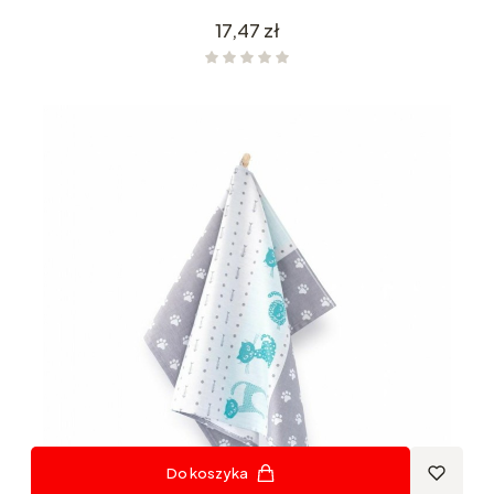
Cena
17,47 zł
Do koszyka