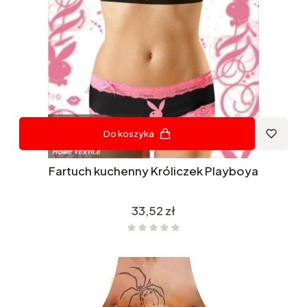
Do koszyka
Fartuch kuchenny Króliczek Playboya
Cena
33,52 zł