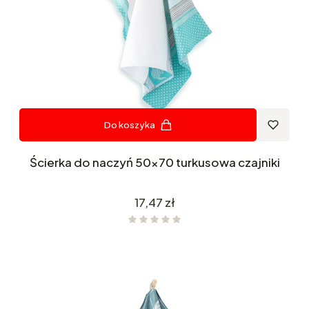
Do koszyka
Ścierka do naczyń 50x70 turkusowa czajniki
Cena
17,47 zł