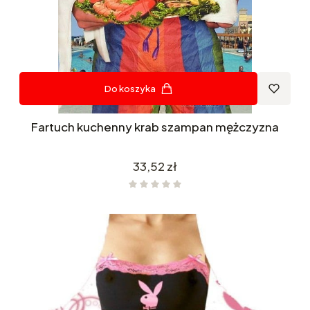
Do koszyka
Fartuch kuchenny krab szampan mężczyzna
Cena
33,52 zł