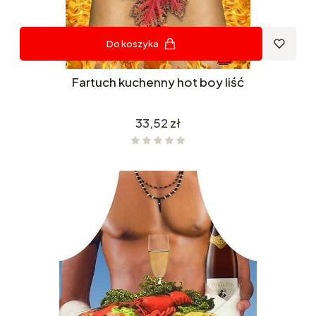
Do koszyka
Fartuch kuchenny hot boy liść
Cena
33,52 zł