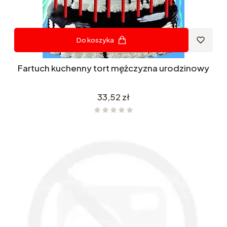
Do koszyka
Fartuch kuchenny tort mężczyzna urodzinowy
Cena
33,52 zł