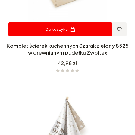
Do koszyka
Komplet ścierek kuchennych Szarak zielony 8525
w drewnianym pudełku Zwoltex
Cena
42,98 zł