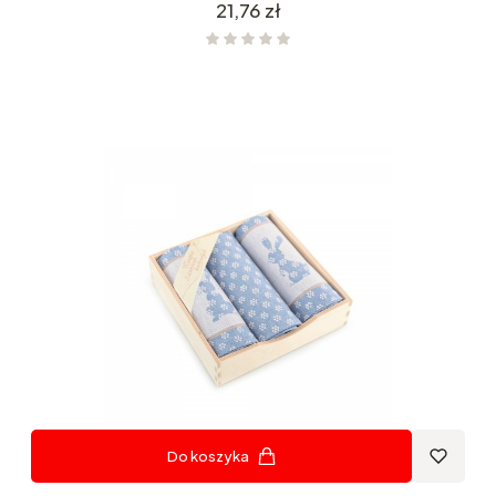
Cena
21,76 zł
Do koszyka