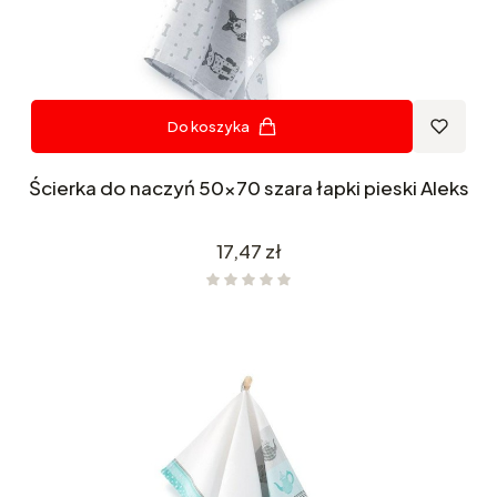
Do koszyka
Ścierka do naczyń 50x70 szara łapki pieski Aleks
Cena
17,47 zł