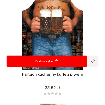
Do koszyka
Fartuch kuchenny kufle z piwem
Cena
33,52 zł