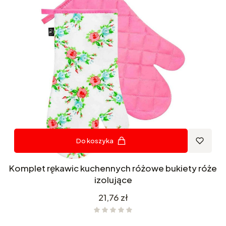
Do koszyka
Komplet rękawic kuchennych różowe bukiety róże
izolujące
Cena
21,76 zł