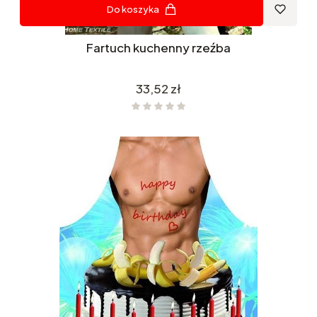
Do koszyka
Fartuch kuchenny rzeźba
Cena
33,52 zł