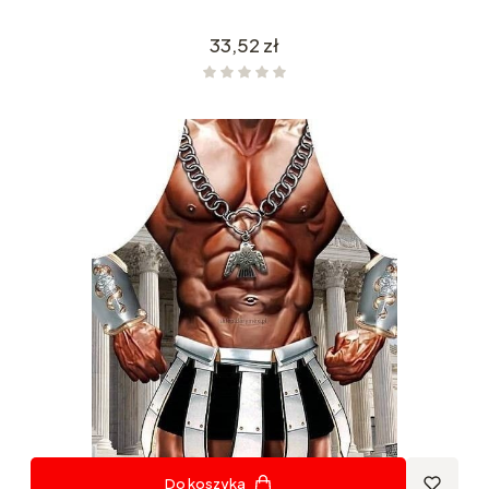
Cena
33,52 zł
Do koszyka