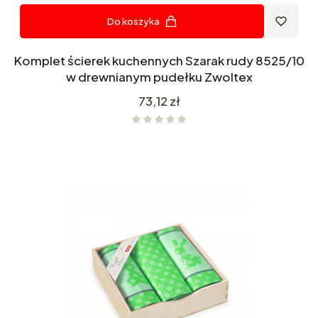
Do koszyka
Komplet ścierek kuchennych Szarak rudy 8525/10
w drewnianym pudełku Zwoltex
Cena
73,12 zł