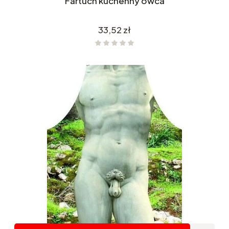
Fartuch kuchenny owca
Cena
33,52 zł