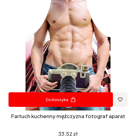
Do koszyka
Fartuch kuchenny mężczyzna fotograf aparat
Cena
33,52 zł