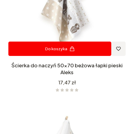
Do koszyka
Ścierka do naczyń 50x70 beżowa łapki pieski
Aleks
Cena
17,47 zł