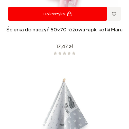
Do koszyka
Ścierka do naczyń 50x70 różowa łapki kotki Maru
Cena
17,47 zł