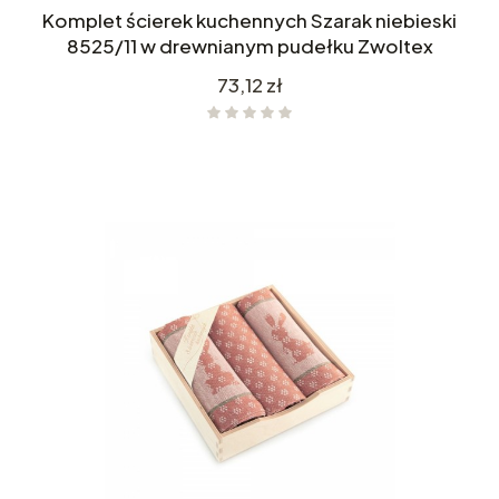
Komplet ścierek kuchennych Szarak niebieski
8525/11 w drewnianym pudełku Zwoltex
Cena
73,12 zł