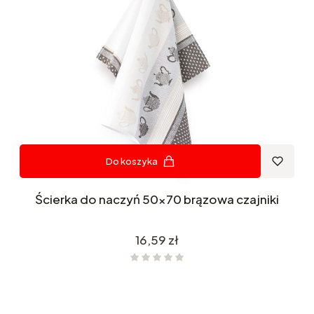
Do koszyka
Ścierka do naczyń 50x70 brązowa czajniki
Cena
16,59 zł