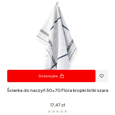
Do koszyka
Ścierka do naczyń 50x70 Flora kropki listki szara
Cena
17,47 zł