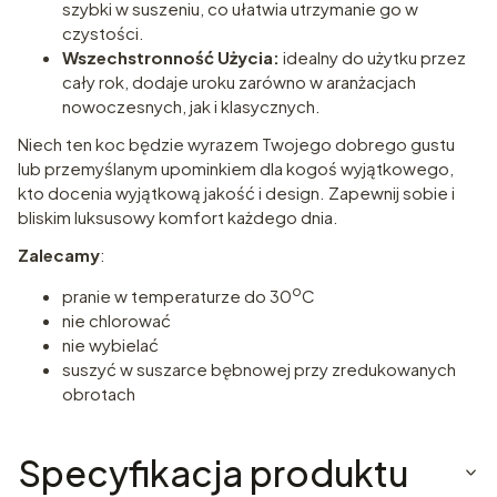
szybki w suszeniu, co ułatwia utrzymanie go w
czystości.
Wszechstronność Użycia:
idealny do użytku przez
cały rok, dodaje uroku zarówno w aranżacjach
nowoczesnych, jak i klasycznych.
Niech ten koc będzie wyrazem Twojego dobrego gustu
lub przemyślanym upominkiem dla kogoś wyjątkowego,
kto docenia wyjątkową jakość i design. Zapewnij sobie i
bliskim luksusowy komfort każdego dnia.
Zalecamy
:
o
pranie w temperaturze do 30
C
nie chlorować
nie wybielać
suszyć w suszarce bębnowej przy zredukowanych
obrotach
Specyfikacja produktu