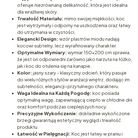
oferuje niezrównaną delikatność, która jest idealna
dla wrażliwej skóry.
Trwałość Materiału:
mimo swojej miękkości, koc
jest wytrzymały i odporny na uszkodzenia oraz łatwy
do utrzymania w czystości.
Elegancki Design:
wzór plastrów miodu nadają
kocowi subtelny, lecz wyrafinowany charakter.
Optymalne Wymiary:
wymiar 150x200 cm sprawia,
że jest on odpowiedni zarówno jako narzuta na łóżko,
jak i koc do otulenia się na kanapie.
Kolor:
jasny szary - klasyczny odcień, który pasuje
do wielu różnych stylów aranżacji wnętrz, dodając im
subtelności, elegancji i przytulnego charakteru.
Waga Idealna na Każdą Pogodę:
koc posiada
optymalną wagę, zapewniającą ciepło w chłodne dni
oraz komfort podczas cieplejszych nocy.
Precyzyjne Wykończenie:
dokładnie wykończone
brzegi gwarantują estetyczny wygląd i trwałość
produktu.
Łatwość w Pielęgnacji:
Koc jest łatwy w praniu i