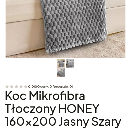
0.00
(Oceny: 0 Recenzje: 0)
Przejdź do sekcji Opinie
Koc Mikrofibra
Tłoczony HONEY
160x200 Jasny Szary