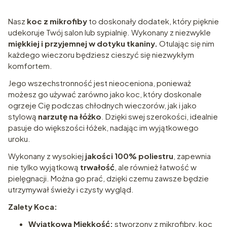
Nasz
koc z mikrofiby
to doskonały dodatek, który pięknie
udekoruje Twój salon lub sypialnię. Wykonany z niezwykle
miękkiej i przyjemnej w dotyku tkaniny.
Otulając się nim
każdego wieczoru będziesz cieszyć się niezwykłym
komfortem.
Jego wszechstronność jest nieoceniona, ponieważ
możesz go używać zarówno jako koc, który doskonale
ogrzeje Cię podczas chłodnych wieczorów, jak i jako
stylową
narzutę na łóżko
. Dzięki swej szerokości, idealnie
pasuje do większości łóżek, nadając im wyjątkowego
uroku.
Wykonany z wysokiej
jakości 100% poliestru
, zapewnia
nie tylko wyjątkową
trwałość
, ale również łatwość w
pielęgnacji. Można go prać, dzięki czemu zawsze będzie
utrzymywał świeży i czysty wygląd.
Zalety Koca:
Wyjątkowa Miękkość:
stworzony z mikrofibry, koc