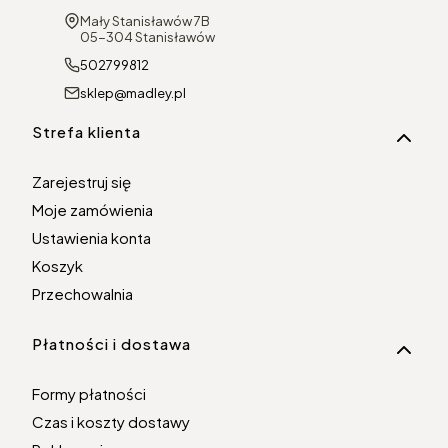
Adres:
Mały Stanisławów 7B
05-304 Stanisławów
502799812
sklep@madley.pl
Linki w stopce
Strefa klienta
Zarejestruj się
Moje zamówienia
Ustawienia konta
Koszyk
Przechowalnia
Płatności i dostawa
Formy płatności
Czas i koszty dostawy