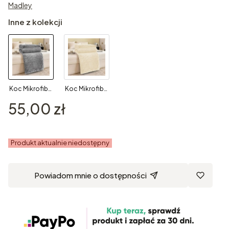
Madley
Inne z kolekcji
Koc Mikrofibra Tłoczony HONEY 160x200 Jasny Szary
Koc Mikrofibra Tłoczony HONEY 160x200 Ecru
Cena
55,00 zł
Produkt aktualnie niedostępny
Powiadom mnie o dostępności