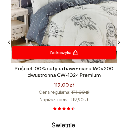
Do koszyka
na
Pościel 100% satyna bawełniana 160x200
 w
dwustronna CW-1024 Premium
119,00 zł
Cena regularna:
171,00 zł
Najniższa cena:
119,90 zł
Świetnie!