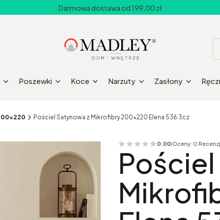
Darmowa dostawa od 199,00 zł
Poszewki
Koce
Narzuty
Zasłony
Ręczn
y 200x220
Pościel Satynowa z Mikrofibry 200x220 Elena 536 3cz
0.00
(Oceny: 0 Recenzj
Przejdź do sekcji 
Pościel
Mikrof