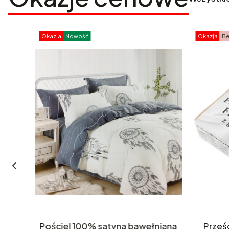
Okazja
Nowość
Okazja
Be
0x40
Pościel 100% satyna bawełniana
Prześ