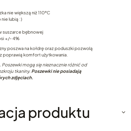
zka nie większą niż 110°C
nie lubią :)
 w suszarce bębnowej
osi +/- 4%
zny poszwa na kołdrę oraz poduszki pozwolą
az poprawią komfort użytkowania.
 Poszewki mogą się nieznacznie różnić od
ozkroju tkaniny.
Poszewki nie posiadają
rych zdjęciach.
acja produktu