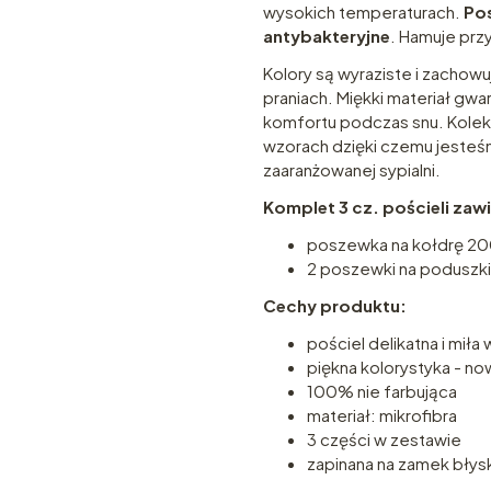
wysokich temperaturach.
Pos
antybakteryjne
. Hamuje prz
Kolory są wyraziste i zachow
praniach. Miękki materiał gw
komfortu podczas snu. Kolekc
wzorach dzięki czemu jesteś
zaaranżowanej sypialni.
Komplet 3 cz. pościeli zawi
poszewka na kołdrę 2
2 poszewki na poduszk
Cechy produktu:
pościel delikatna i miła
piękna kolorystyka - 
100% nie farbująca
materiał: mikrofibra
3 części w zestawie
zapinana na zamek błys