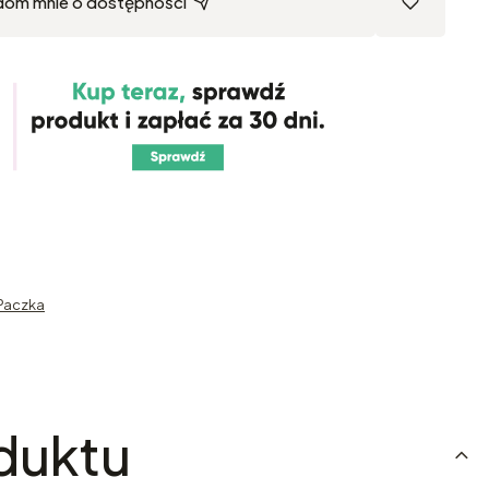
dom mnie o dostępności
Paczka
duktu