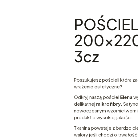
POŚCIE
200x220
3cz
Poszukujesz pościeli która z
wrażenie estetyczne?
Odkryj naszą pościel
Elena
wy
delikatnej
mikrofibry
. Satyn
nowoczesnym wzornictwem i 
produkt o wysokiej jakości.
Tkanina powstaje z bardzo ci
walory jeśli chodzi o trwałoś