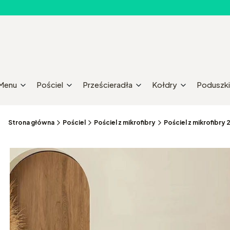
Menu
Pościel
Prześcieradła
Kołdry
Poduszki
Strona główna
Pościel
Pościel z mikrofibry
Pościel z mikrofibr