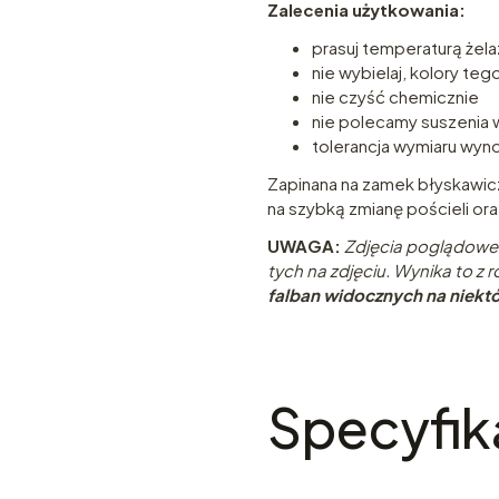
Zalecenia użytkowania:
prasuj temperaturą żela
nie wybielaj, kolory tego 
nie czyść chemicznie
nie polecamy suszenia
tolerancja wymiaru wyn
Zapinana na zamek błyskawic
na szybką zmianę pościeli or
UWAGA:
Zdjęcia poglądowe.
tych na zdjęciu. Wynika to z r
falban widocznych na niektó
Specyfik