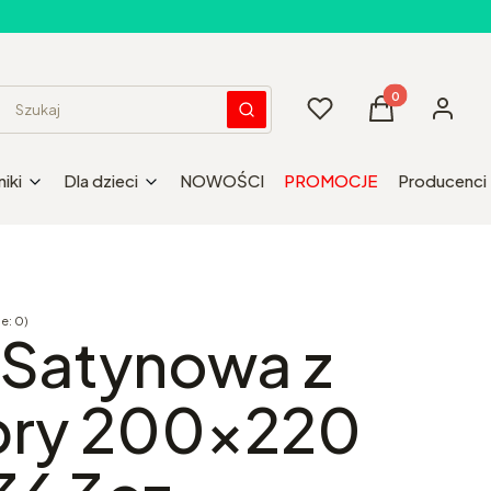
Produkty w kos
Ulubione
Koszyk
Zaloguj 
Wyczyść
Szukaj
iki
Dla dzieci
NOWOŚCI
PROMOCJE
Producenci
e: 0)
Opinie
 Satynowa z
ibry 200x220