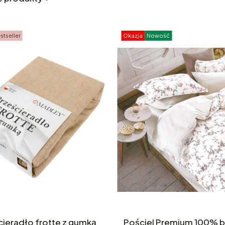
stseller
Okazja
Nowość
cieradło frotte z gumką
Pościel Premium 100% 