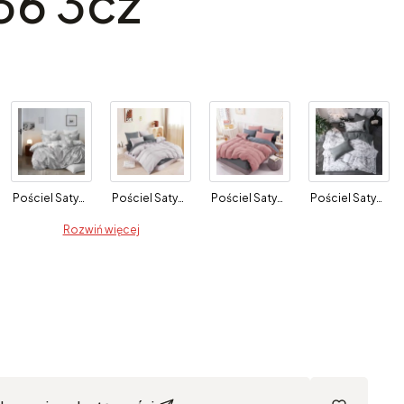
36 3cz
Pościel Satynowa z Mikrofibry 200x220 Elena 553 3cz
Pościel Satynowa Dwustronna 200x220 Elena 541 szara 3cz
Pościel Satynowa z Mikrofibry 200x220 Elena 558 3cz
Pościel Satynowa Dwustronna z Mikrofibry 200x220 Marmurek Jasny
Rozwiń więcej