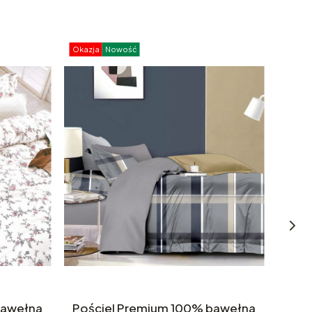
Okazja
Nowość
Okazj
bawełna
Pościel Premium 100% bawełna
Poś