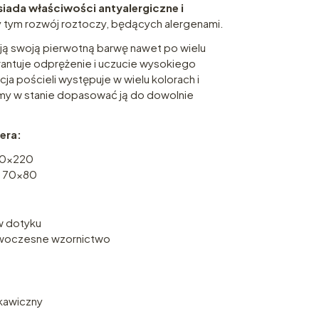
iada właściwości antyalergiczne i
y tym rozwój roztoczy, będących alergenami.
ują swoją pierwotną barwę nawet po wielu
arantuje odprężenie i uczucie wysokiego
ja pościeli występuje w wielu kolorach i
my w stanie dopasować ją do dowolnie
era:
00x220
i 70x80
 w dotyku
nowoczesne wzornictwo
kawiczny