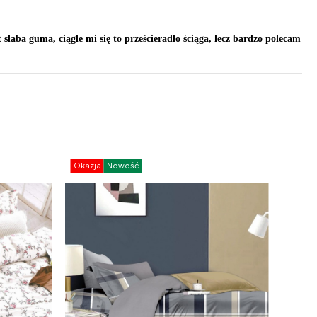
aba guma, ciągle mi się to prześcieradło ściąga, lecz bardzo polecam
Okazja
Nowość
Okazj