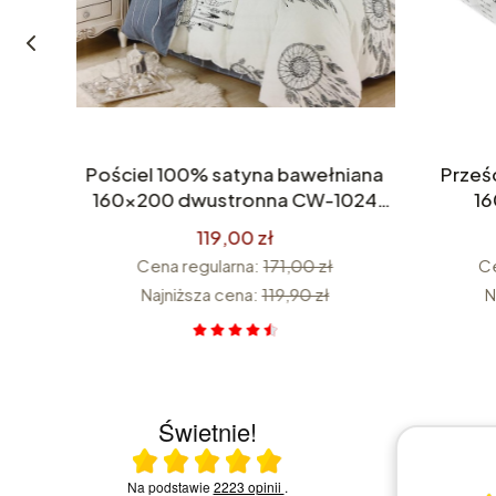
0x40
Pościel 100% satyna bawełniana
Prześ
wana
160x200 dwustronna CW-1024
1
istki
Premium
119,00 zł
Cena regularna:
171,00 zł
Ce
Najniższa cena:
119,90 zł
N
Świetnie!
Ocena średnia 5 na 5
23.07.2026
Na podstawie
2223 opinii
.