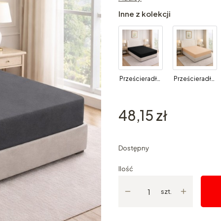
Inne z kolekcji
Prześcieradło z gumką 120x200 Czarne
Prześcieradło z gumką 120x200 Beżowe
Cena
48,15 zł
Dostępny
Ilość
szt.