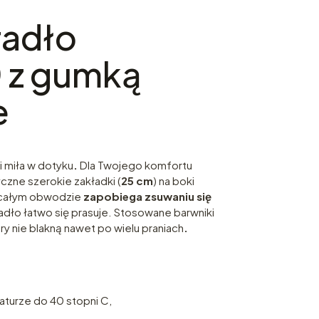
radło
 z gumką
e
 i miła w dotyku
.
Dla Twojego komfortu
czne szerokie zakładki (
25 cm
) na boki
 całym obwodzie
zapobiega zsuwaniu się
adło łatwo się prasuje. Stosowane barwniki
ory nie blakną nawet po wielu praniach
.
aturze do 40 stopni C,