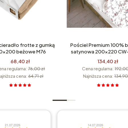
cieradło frotte z gumką
Pościel Premium 100% 
60x200 beżowe M76
satynowa 200x220 CW-
części
68,40 zł
134,40 zł
na regularna:
76,00 zł
Cena regularna:
192,00
ajniższa cena:
64,71 zł
Najniższa cena:
134,90
21.07.2026
14.07.2026