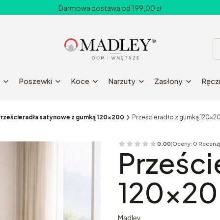
Darmowa dostawa od 199,00 zł
Poszewki
Koce
Narzuty
Zasłony
Ręczn
rześcieradła satynowe z gumką 120x200
Prześcieradło z gumką 120x2
0.00
(Oceny: 0 Recenzj
Przejdź do sekcji 
Prześci
120x20
Madley