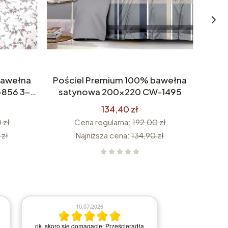
bawełna
Pościel Premium 100% bawełna
Poś
856 3-
satynowa 200x220 CW-1495
sat
134,40 zł
 zł
Cena regularna:
192,00 zł
 zł
Najniższa cena:
134,90 zł
10.07.2026
2
ok. skoro się domagacie: Prześcieradła