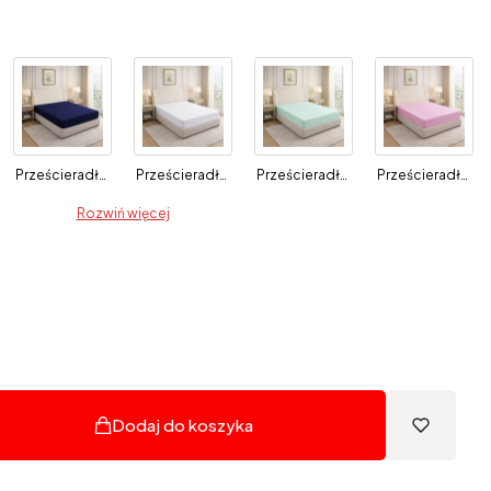
Prześcieradło z gumką 120x200 Granatowe
Prześcieradło z gumką 120x200 Białe
Prześcieradło z gumką 120x200 Miętowe
Prześcieradło z gumką 120x200 Różowe
Rozwiń więcej
Dodaj do koszyka