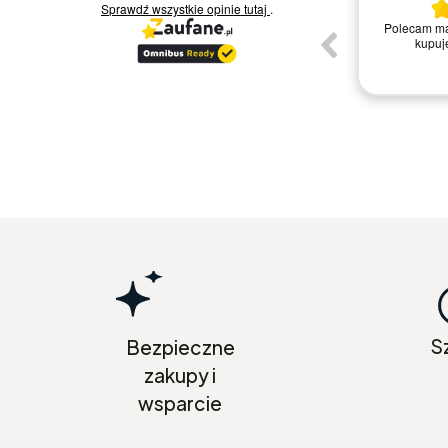
Sprawdź wszystkie opinie
tutaj
.
JESTEM ZADOWOLONA Z PROCEDURY
ok
Polecam mad
ZAMÓWIENIA .
kupuj
wioletta p.
S
Bezpieczne
zakupy i
wsparcie