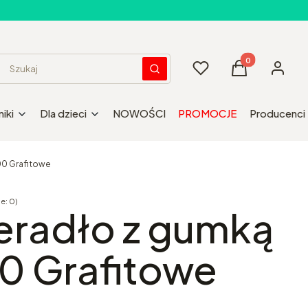
Produkty w kos
Ulubione
Koszyk
Zaloguj 
Wyczyść
Szukaj
iki
Dla dzieci
NOWOŚCI
PROMOCJE
Producenci
00 Grafitowe
e: 0)
Opinie
eradło z gumką
0 Grafitowe