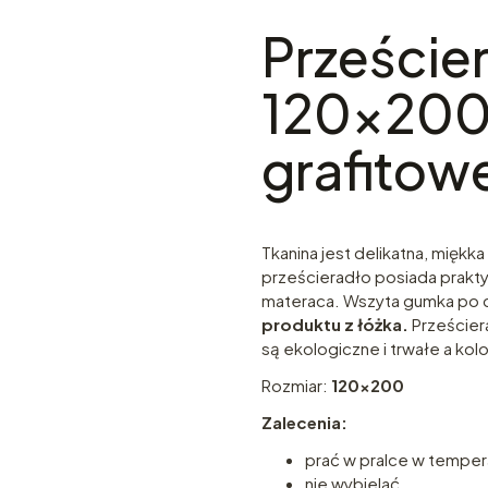
Przeście
120x200
grafitow
Tkanina jest delikatna, miękka
prześcieradło posiada prakty
materaca. Wszyta gumka po
produktu z łóżka.
Prześcier
są ekologiczne i trwałe a kol
Rozmiar:
120x200
Zalecenia:
prać w pralce w temper
nie wybielać,