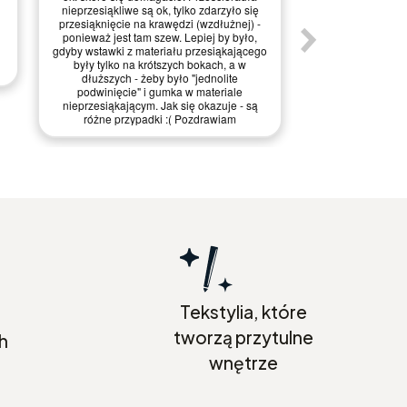
nieprzesiąkliwe są ok, tylko zdarzyło się
Kontakt ze sprz
przesiąknięcie na krawędzi (wzdłużnej) -
ponieważ jest tam szew. Lepiej by było,
M
gdyby wstawki z materiału przesiąkającego
były tylko na krótszych bokach, a w
dłuższych - żeby było "jednolite
podwinięcie" i gumka w materiale
nieprzesiąkającym. Jak się okazuje - są
różne przypadki :( Pozdrawiam
Tekstylia, które
tworzą przytulne
h
wnętrze