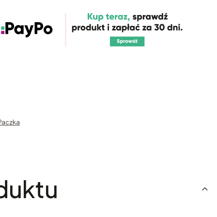
Paczka
duktu