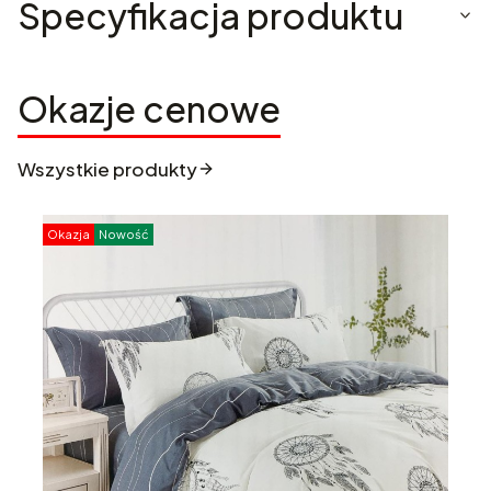
Specyfikacja produktu
Okazje cenowe
Wszystkie produkty
Okazja
Nowość
O