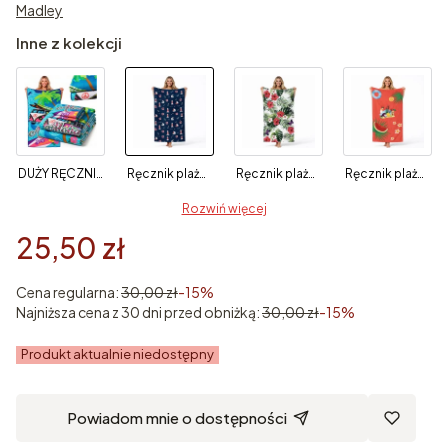
Madley
Inne z kolekcji
DUŻY RĘCZNIK PLAŻOWY Z MIKROFIBRY SZYBKOSCHNĄCY 70x140 WAKACYJNY BASEN SPA
Ręcznik plażowy 70x140 morski szybkoschnący
Ręcznik plażowy 70x140 w kwiaty szybkoschnący
Ręcznik plażowy 70x140 wakacyjny szybkoschnący
Rozwiń więcej
25,50 zł
Cena regularna:
30,00 zł
-15%
Najniższa cena z 30 dni przed obniżką:
30,00 zł
-15%
Produkt aktualnie niedostępny
Powiadom mnie o dostępności