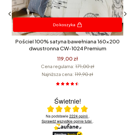
Do koszyka
na
Pościel 100% satyna bawełniana 160x200
 w
dwustronna CW-1024 Premium
119,00 zł
Cena regularna:
171,00 zł
Najniższa cena:
119,90 zł
Świetnie!
Ocena średnia 5 na 5
Na podstawie
2224 opinii
.
Sprawdź wszystkie opinie
tutaj
.