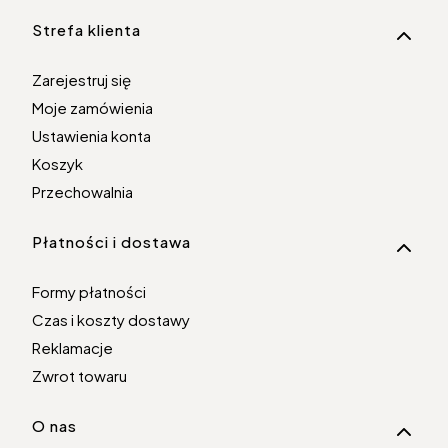
Linki w stopce
Strefa klienta
Zarejestruj się
Moje zamówienia
Ustawienia konta
Koszyk
Przechowalnia
Płatności i dostawa
Formy płatności
Czas i koszty dostawy
Reklamacje
Zwrot towaru
O nas