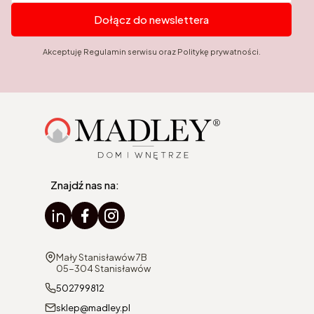
Dołącz do newslettera
Akceptuję Regulamin serwisu oraz Politykę prywatności.
Znajdź nas na:
Adres:
Mały Stanisławów 7B
05-304 Stanisławów
502799812
sklep@madley.pl