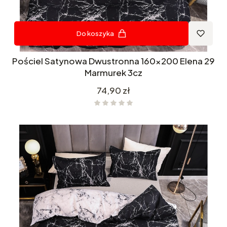
Do koszyka
Pościel Satynowa Dwustronna 160x200 Elena 29
Marmurek 3cz
Cena
74,90 zł