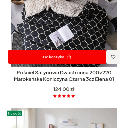
Do koszyka
Pościel Satynowa Dwustronna 200x220
Marokańska Koniczyna Czarna 3cz Elena 01
Cena
124,00 zł
Nowość