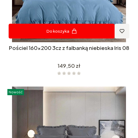
Do koszyka
Pościel 160x200 3cz z falbanką niebieska Iris 08
Cena
149,50 zł
Nowość