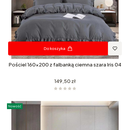
Do koszyka
Pościel 160x200 z falbanką ciemna szara Iris 04
Cena
149,50 zł
Nowość