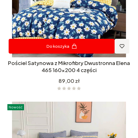
Do koszyka
Pościel Satynowa z Mikrofibry Dwustronna Elena
465 160x200 4 części
Cena
89,00 zł
Nowość