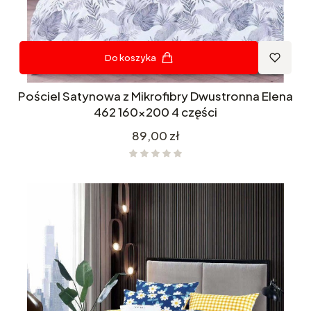
Do koszyka
Pościel Satynowa z Mikrofibry Dwustronna Elena
462 160x200 4 części
Cena
89,00 zł