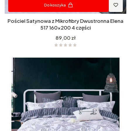
Do koszyka
Pościel Satynowa z Mikrofibry Dwustronna Elena
517 160x200 4 części
Cena
89,00 zł