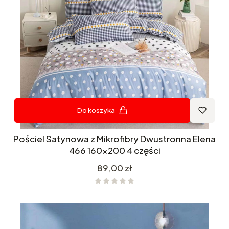
Do koszyka
Pościel Satynowa z Mikrofibry Dwustronna Elena
466 160x200 4 części
Cena
89,00 zł