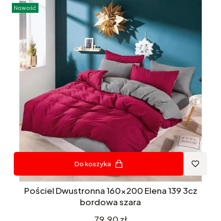
Nowość
Do koszyka
Pościel Dwustronna 160x200 Elena 139 3cz
bordowa szara
Cena
79,90 zł