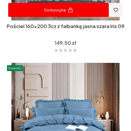
Do koszyka
Pościel 160x200 3cz z falbanką jasna szara Iris 09
Cena
149,50 zł
Nowość