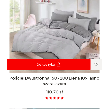
Do koszyka
Pościel Dwustronna 160x200 Elena 109 jasno
szara-szara
Cena
110,70 zł