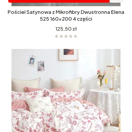
Pościel Satynowa z Mikrofibry Dwustronna Elena
525 160x200 4 części
Cena
125,50 zł