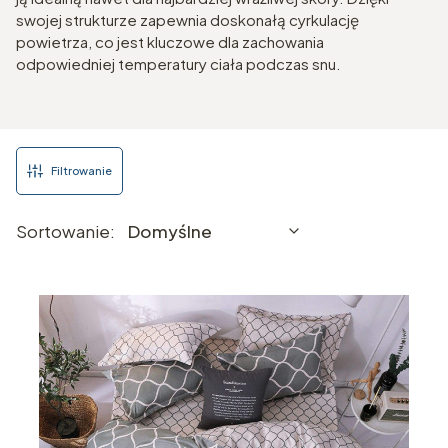
swojej strukturze zapewnia doskonałą cyrkulację
powietrza, co jest kluczowe dla zachowania
odpowiedniej temperatury ciała podczas snu.
Filtrowanie
Lista produktów
Domyślne
Sortowanie:
Domyślne