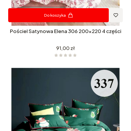
Do koszyka
Pościel Satynowa Elena 306 200x220 4 części
Cena
91,00 zł