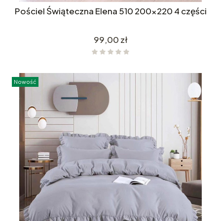
Pościel Świąteczna Elena 510 200x220 4 części
Cena
99,00 zł
Nowość