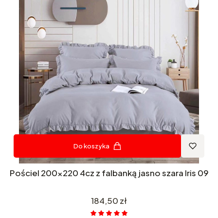
Do koszyka
Pościel 200x220 4cz z falbanką jasno szara Iris 09
Cena
184,50 zł