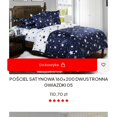
Do koszyka
POŚCIEL SATYNOWA 160x200 DWUSTRONNA
GWIAZDKI 05
Cena
110,70 zł