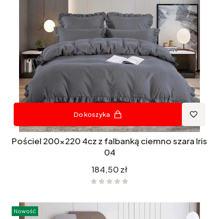
Do koszyka
Pościel 200x220 4cz z falbanką ciemno szara Iris
04
Cena
184,50 zł
Nowość