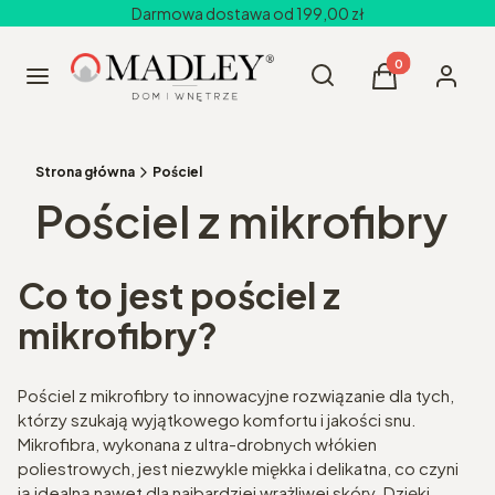
Darmowa dostawa od 199,00 zł
Produkty w kos
Otwórz wyszukiwarkę
Szukaj
Menu
Koszyk
Zaloguj 
Strona główna
Pościel
Pościel z mikrofibry
Co to jest pościel z
mikrofibry?
Pościel z mikrofibry to innowacyjne rozwiązanie dla tych,
którzy szukają wyjątkowego komfortu i jakości snu.
Mikrofibra, wykonana z ultra-drobnych włókien
poliestrowych, jest niezwykle miękka i delikatna, co czyni
ją idealną nawet dla najbardziej wrażliwej skóry. Dzięki