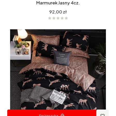
Marmurek Jasny 4cz.
Cena
92,00 zł
Do koszyka