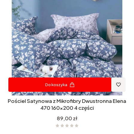
Do koszyka
Pościel Satynowa z Mikrofibry Dwustronna Elena
470 160x200 4 części
Cena
89,00 zł