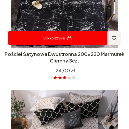
Do koszyka
Pościel Satynowa Dwustronna 200x220 Marmurek
Ciemny 3cz.
Cena
124,00 zł