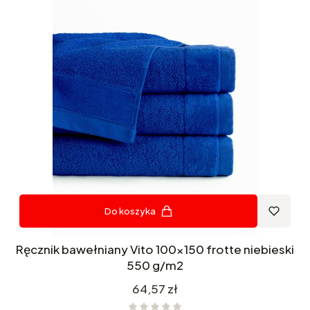
Do koszyka
Ręcznik bawełniany Vito 100x150 frotte niebieski
550 g/m2
Cena
64,57 zł