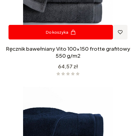
Do koszyka
Ręcznik bawełniany Vito 100x150 frotte grafitowy
550 g/m2
Cena
64,57 zł