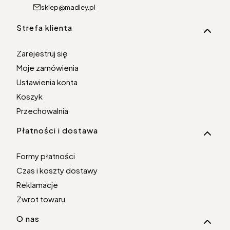
sklep@madley.pl
Linki w stopce
Strefa klienta
Zarejestruj się
Moje zamówienia
Ustawienia konta
Koszyk
Przechowalnia
Płatności i dostawa
Formy płatności
Czas i koszty dostawy
Reklamacje
Zwrot towaru
O nas