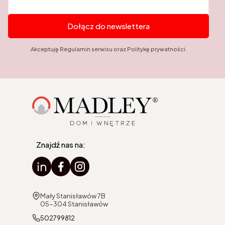
Dołącz do newslettera
Akceptuję Regulamin serwisu oraz Politykę prywatności.
Znajdź nas na:
Adres:
Mały Stanisławów 7B
05-304 Stanisławów
502799812