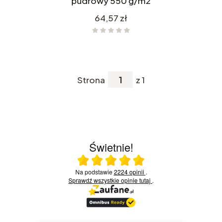
pudrowy 550 g/m2
Cena
64,57 zł
Strona
z 1
Świetnie!
Ocena średnia 5 na 5
Na podstawie
2224 opinii
.
Sprawdź wszystkie opinie
tutaj
.