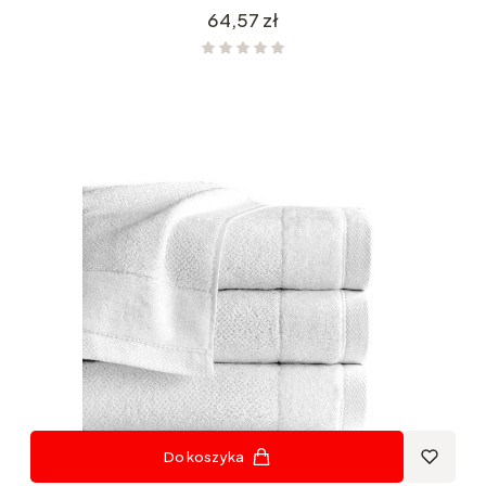
Cena
64,57 zł
Do koszyka