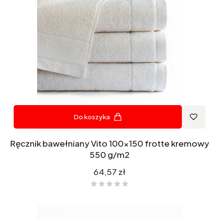
Do koszyka
Ręcznik bawełniany Vito 100x150 frotte kremowy
550 g/m2
Cena
64,57 zł