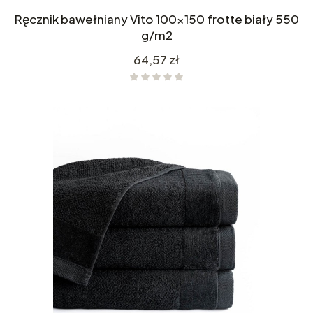
Ręcznik bawełniany Vito 100x150 frotte biały 550
g/m2
Cena
64,57 zł