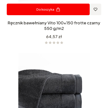
Do koszyka
Ręcznik bawełniany Vito 100x150 frotte czarny
550 g/m2
Cena
64,57 zł