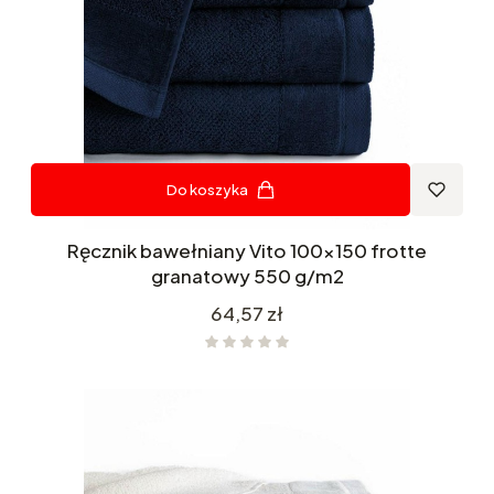
Do koszyka
Ręcznik bawełniany Vito 100x150 frotte
granatowy 550 g/m2
Cena
64,57 zł