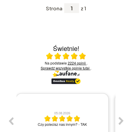
Strona
z 1
Świetnie!
Ocena średnia 5 na 5
Na podstawie
2224 opinii
.
Sprawdź wszystkie opinie
tutaj
.
30.07.2026
Bardzo szybka dostawa wszystko ok
Elżbieta M.