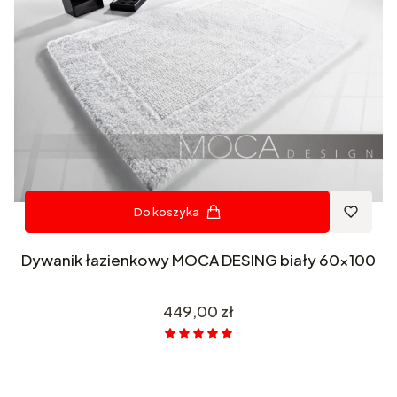
Do koszyka
Dywanik łazienkowy MOCA DESING biały 60x100
Cena
449,00 zł