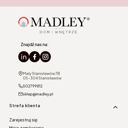
Znajdź nas na:
Adres:
Mały Stanisławów 7B
05-304 Stanisławów
502799812
sklep@madley.pl
Linki w stopce
Strefa klienta
Zarejestruj się
Moje zamówienia