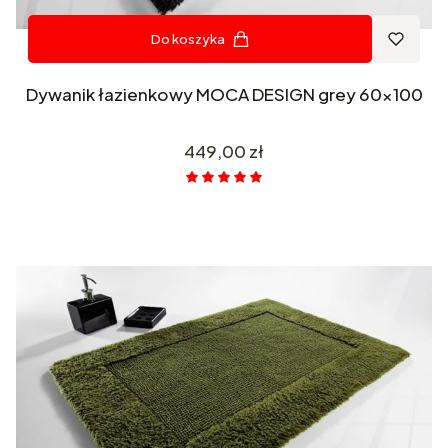
Do koszyka
Dywanik łazienkowy MOCA DESIGN grey 60x100
Cena
449,00 zł