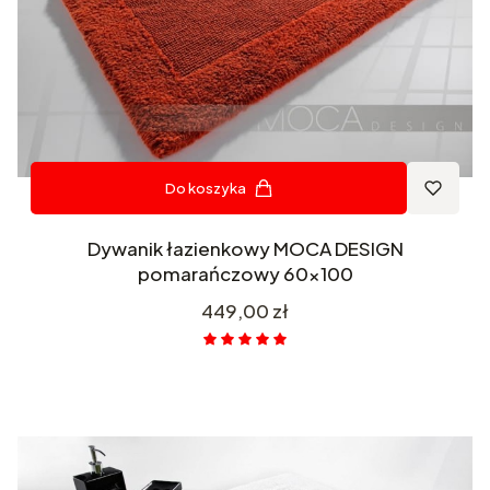
Do koszyka
Dywanik łazienkowy MOCA DESIGN
pomarańczowy 60x100
Cena
449,00 zł