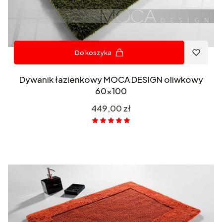
Do koszyka
Dywanik łazienkowy MOCA DESIGN oliwkowy
60x100
Cena
449,00 zł