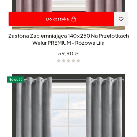
Do koszyka
Zasłona Zaciemniająca 140x250 Na Przelotkach
Welur PREMIUM - Różowa Lila
Cena
59,90 zł
Nowość