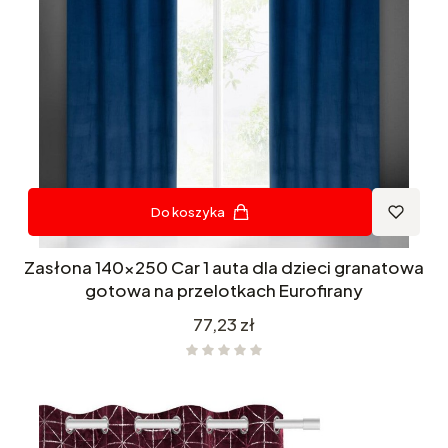
Do koszyka
Zasłona 140x250 Car 1 auta dla dzieci granatowa
gotowa na przelotkach Eurofirany
Cena
77,23 zł