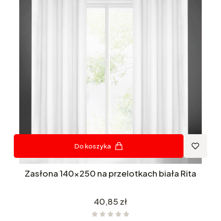
Do koszyka
Zasłona 140x250 na przelotkach biała Rita
Cena
40,85 zł