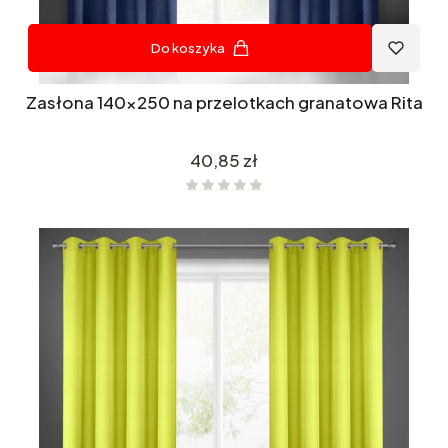
Do koszyka
Zasłona 140x250 na przelotkach granatowa Rita
Cena
40,85 zł