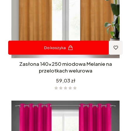
Do koszyka
Zasłona 140x250 miodowa Melanie na
przelotkach welurowa
Cena
59,03 zł