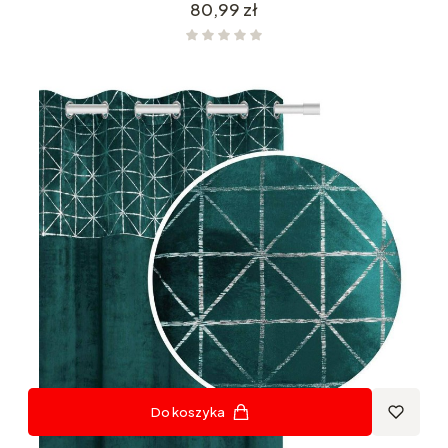
Cena
80,99 zł
Do koszyka