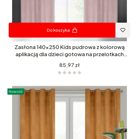
Do koszyka
Zasłona 140x250 Kids pudrowa z kolorową
aplikacją dla dzieci gotowa na przelotkach
Eurofirany
Cena
85,97 zł
Nowość