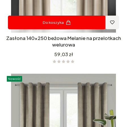
Do koszyka
Zasłona 140x250 beżowa Melanie na przelotkach
welurowa
Cena
59,03 zł
Nowość