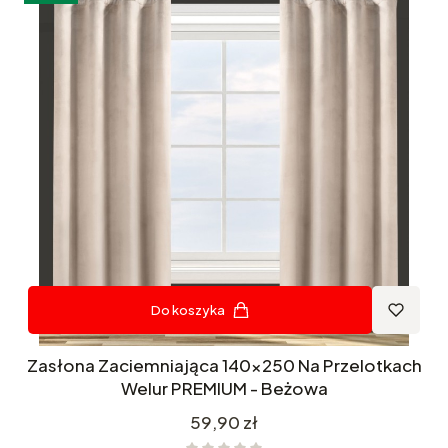
Do koszyka
Zasłona Zaciemniająca 140x250 Na Przelotkach
Welur PREMIUM - Beżowa
Cena
59,90 zł