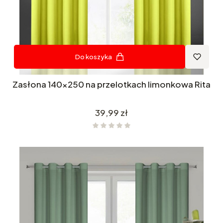
Do koszyka
Zasłona 140x250 na przelotkach limonkowa Rita
Cena
39,99 zł