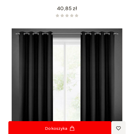
Cena
40,85 zł
Do koszyka