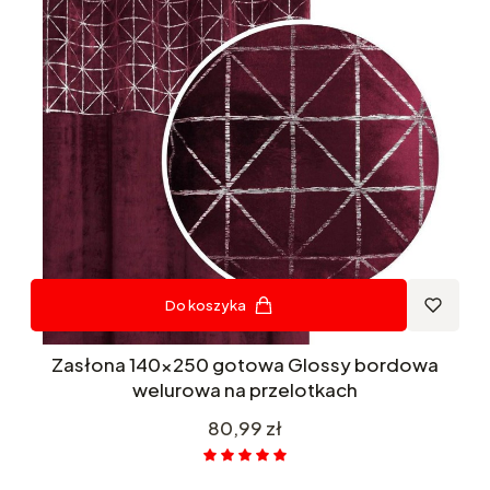
Do koszyka
Zasłona 140x250 gotowa Glossy bordowa
welurowa na przelotkach
Cena
80,99 zł