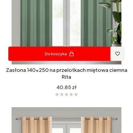
Do koszyka
Zasłona 140x250 na przelotkach miętowa ciemna
Rita
Cena
40,85 zł