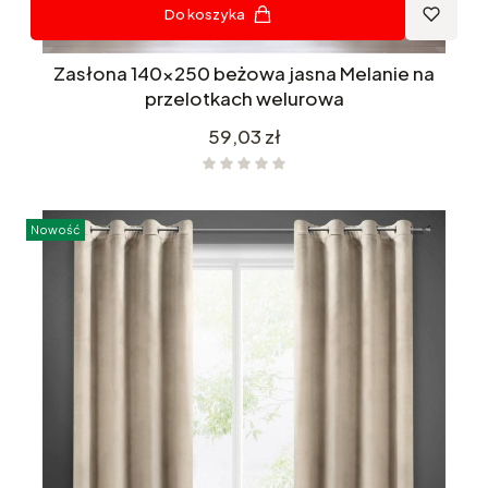
Do koszyka
Zasłona 140x250 beżowa jasna Melanie na
przelotkach welurowa
Cena
59,03 zł
Nowość