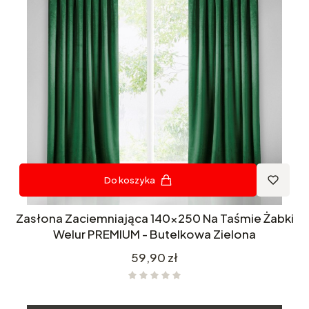
Do koszyka
Zasłona Zaciemniająca 140x250 Na Taśmie Żabki
Welur PREMIUM - Butelkowa Zielona
Cena
59,90 zł