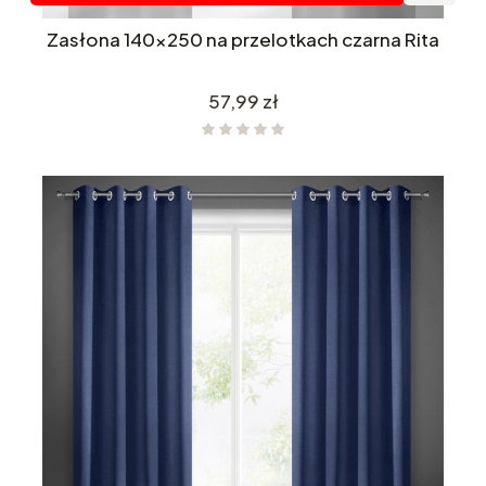
Zasłona 140x250 na przelotkach czarna Rita
Cena
57,99 zł