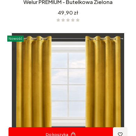
Welur PREMIUM - Butelkowa Zielona
Cena
49,90 zł
Nowość
Do koszyka