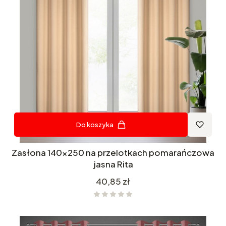
Do koszyka
Zasłona 140x250 na przelotkach pomarańczowa
jasna Rita
Cena
40,85 zł