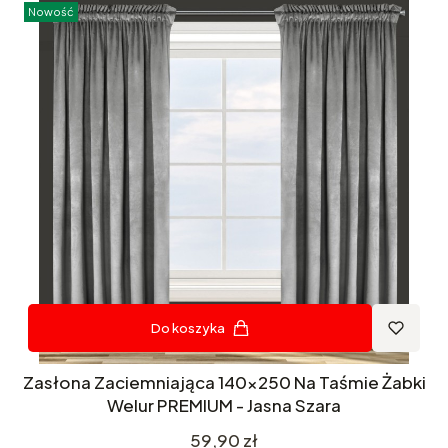
Nowość
Do koszyka
Zasłona Zaciemniająca 140x250 Na Taśmie Żabki
Welur PREMIUM - Jasna Szara
Cena
59,90 zł