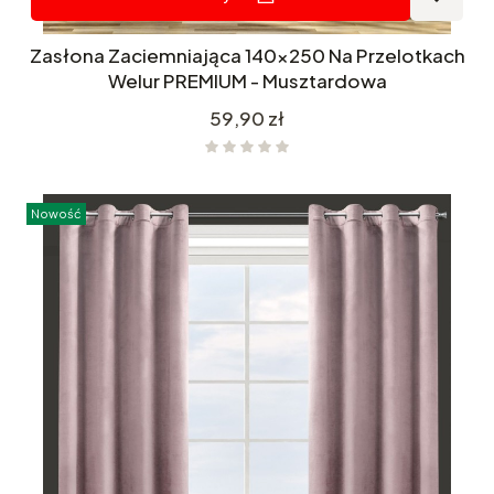
Zasłona Zaciemniająca 140x250 Na Przelotkach
Welur PREMIUM - Musztardowa
Cena
59,90 zł
Nowość