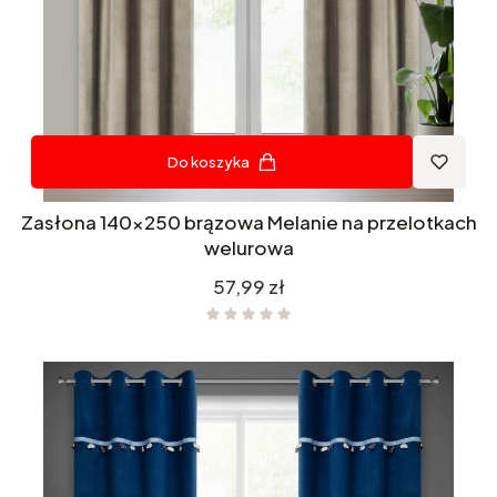
Do koszyka
Zasłona 140x250 brązowa Melanie na przelotkach
welurowa
Cena
57,99 zł