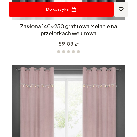
Do koszyka
Zasłona 140x250 grafitowa Melanie na
przelotkach welurowa
Cena
59,03 zł