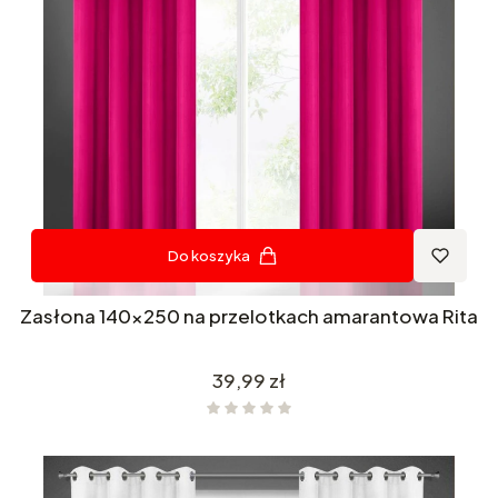
Do koszyka
Zasłona 140x250 na przelotkach amarantowa Rita
Cena
39,99 zł