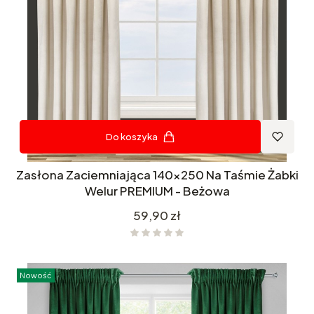
Do koszyka
Zasłona Zaciemniająca 140x250 Na Taśmie Żabki
Welur PREMIUM - Beżowa
Cena
59,90 zł
Nowość