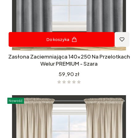
Do koszyka
Zasłona Zaciemniająca 140x250 Na Przelotkach
Welur PREMIUM - Szara
Cena
59,90 zł
Nowość