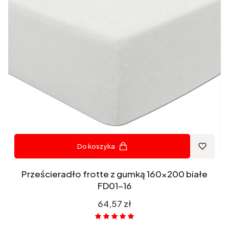
Do koszyka
Prześcieradło frotte z gumką 160x200 białe
FD01-16
Cena
64,57 zł