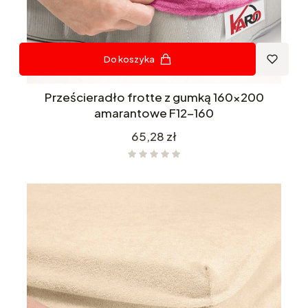
Do koszyka
Prześcieradło frotte z gumką 160x200
amarantowe F12-160
Cena
65,28 zł