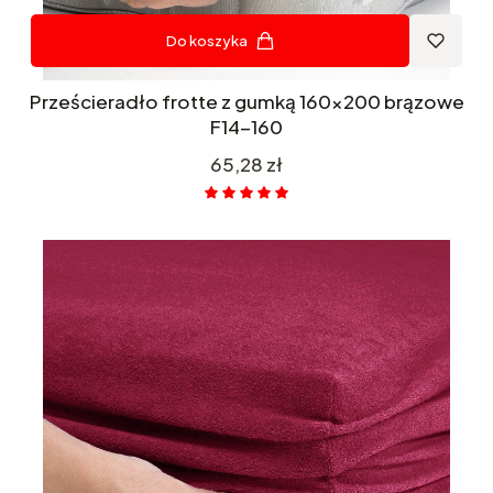
Do koszyka
Prześcieradło frotte z gumką 160x200 brązowe
F14-160
Cena
65,28 zł