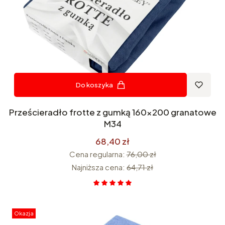
Do koszyka
Prześcieradło frotte z gumką 160x200 granatowe
M34
68,40 zł
Cena regularna:
76,00 zł
Najniższa cena:
64,71 zł
Okazja