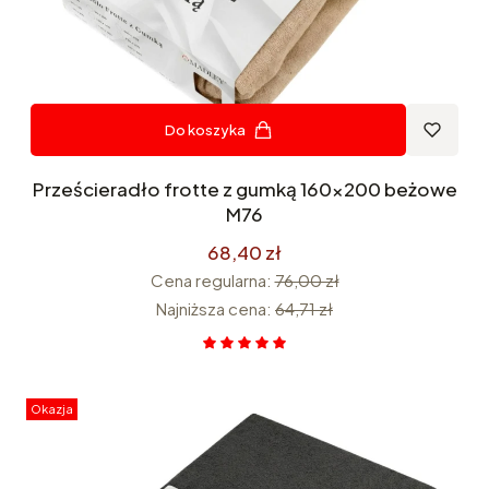
Do koszyka
Prześcieradło frotte z gumką 160x200 beżowe
M76
68,40 zł
Cena regularna:
76,00 zł
Najniższa cena:
64,71 zł
Okazja