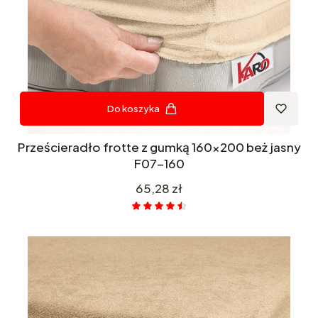
Do koszyka
Prześcieradło frotte z gumką 160x200 beż jasny
F07-160
Cena
65,28 zł