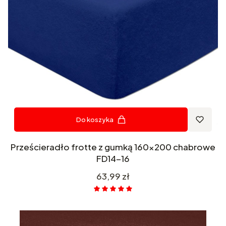
Do koszyka
Prześcieradło frotte z gumką 160x200 chabrowe
FD14-16
Cena
63,99 zł