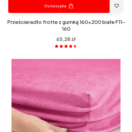
Do koszyka
Prześcieradło frotte z gumką 160x200 białe F11-
160
Cena
65,28 zł