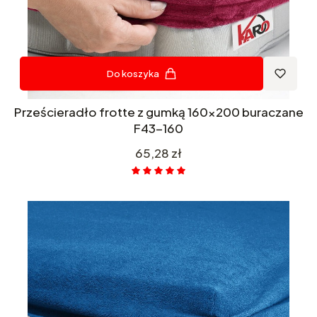
Do koszyka
Prześcieradło frotte z gumką 160x200 buraczane
F43-160
Cena
65,28 zł