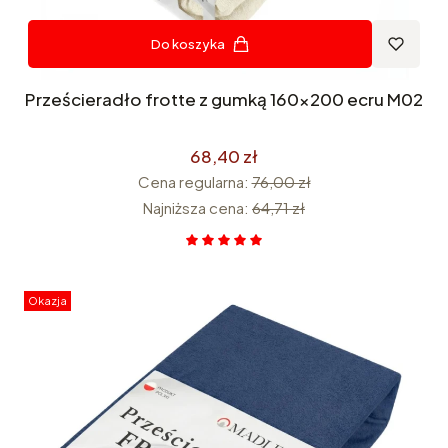
Do koszyka
Prześcieradło frotte z gumką 160x200 ecru M02
68,40 zł
Cena regularna:
76,00 zł
Najniższa cena:
64,71 zł
Okazja