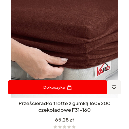
Do koszyka
Prześcieradło frotte z gumką 160x200
czekoladowe F31-160
Cena
65,28 zł