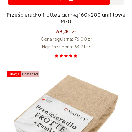
Prześcieradło frotte z gumką 160x200 grafitowe
M70
68,40 zł
Cena regularna:
76,00 zł
Najniższa cena:
64,71 zł
Okazja
Bestseller