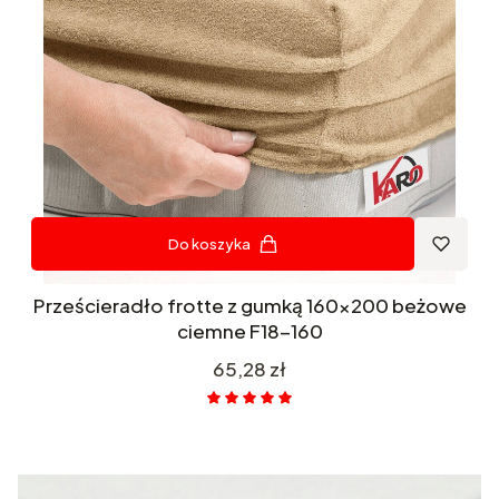
Do koszyka
Prześcieradło frotte z gumką 160x200 beżowe
ciemne F18-160
Cena
65,28 zł