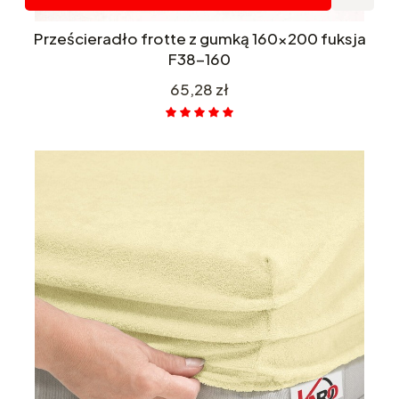
Prześcieradło frotte z gumką 160x200 fuksja
F38-160
Cena
65,28 zł