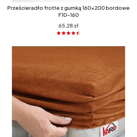
Prześcieradło frotte z gumką 160x200 bordowe
F10-160
Cena
65,28 zł