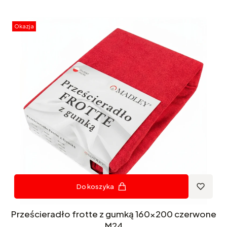
Okazja
Do koszyka
Prześcieradło frotte z gumką 160x200 czerwone
M24