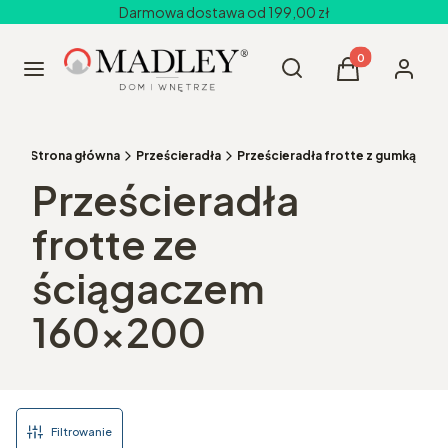
Darmowa dostawa od 199,00 zł
Produkty w kos
Otwórz wyszukiwarkę
Szukaj
Menu
Koszyk
Zaloguj 
Strona główna
Prześcieradła
Prześcieradła frotte z gumką
Prześcieradła
frotte ze
ściągaczem
160x200
Filtrowanie