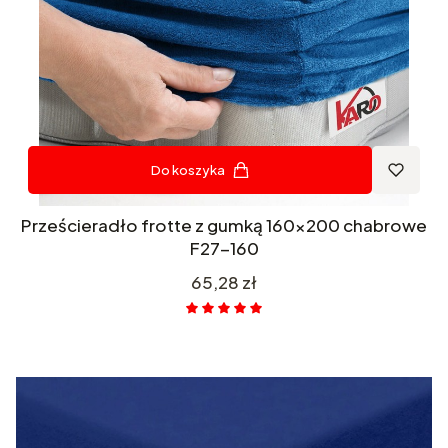
Do koszyka
Prześcieradło frotte z gumką 160x200 chabrowe
F27-160
Cena
65,28 zł