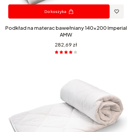
Do koszyka
Podkład na materac bawełniany 140x200 Imperial
AMW
Cena
282,69 zł