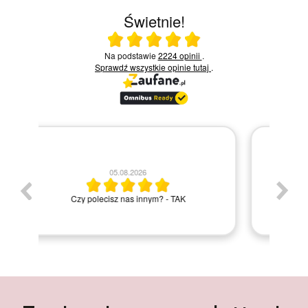
Świetnie!
Ocena średnia 5 na 5
Na podstawie
2224 opinii
.
Sprawdź wszystkie opinie
tutaj
.
30.07.2026
Bardzo szybka dostawa wszystko ok
Elżbieta M.