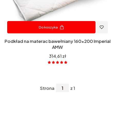
Do koszyka
Podkład na materac bawełniany 160x200 Imperial
AMW
Cena
314,61 zł
Strona
z 1