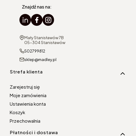
Znajdź nas na:
Adres:
Mały Stanisławów 7B
05-304 Stanisławów
502799812
sklep@madley.pl
Linki w stopce
Strefa klienta
Zarejestruj się
Moje zamówienia
Ustawienia konta
Koszyk
Przechowalnia
Płatności i dostawa