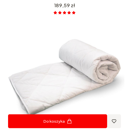
Cena
189,59 zł
Do koszyka