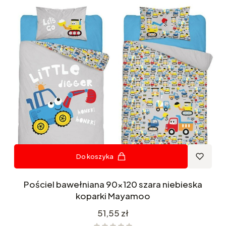
Do koszyka
Pościel bawełniana 90x120 szara niebieska
koparki Mayamoo
Cena
51,55 zł