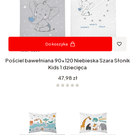
Do koszyka
Pościel bawełniana 90x120 Niebieska Szara Słonik
Kids 1 dziecięca
Cena
47,98 zł