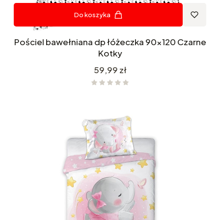
Do koszyka
Pościel bawełniana dp łóżeczka 90x120 Czarne
Kotky
Cena
59,99 zł