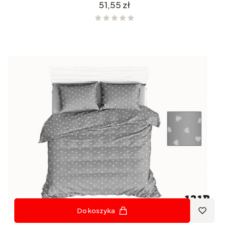
Cena
51,55 zł
Do koszyka