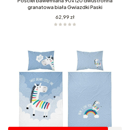
Pościel bawełniana 90x120 dwustronna
granatowa biała Gwiazdki Paski
Cena
62,99 zł