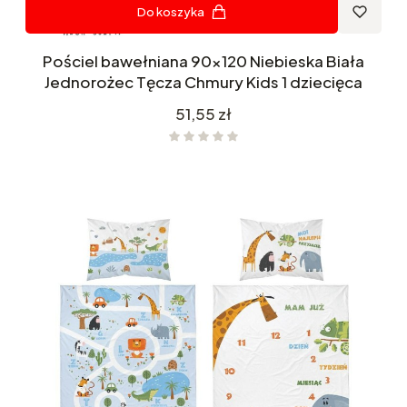
Do koszyka
Pościel bawełniana 90x120 Niebieska Biała
Jednorożec Tęcza Chmury Kids 1 dziecięca
Cena
51,55 zł