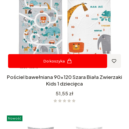
Do koszyka
Pościel bawełniana 90x120 Szara Biała Zwierzaki
Kids 1 dziecięca
Cena
51,55 zł
Nowość