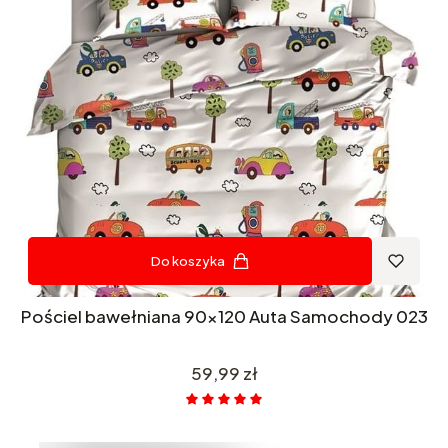
Do koszyka
Pościel bawełniana 90x120 Auta Samochody 023
Cena
59,99 zł