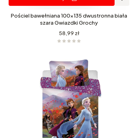
Pościel bawełniana 100x135 dwustronna biała
szara Gwiazdki Grochy
Cena
58,99 zł