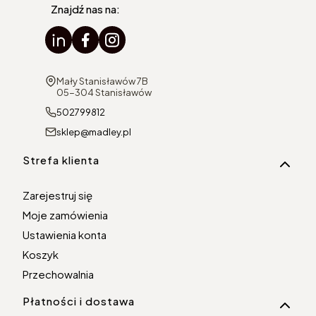
Znajdź nas na:
Adres:
Mały Stanisławów 7B
05-304 Stanisławów
502799812
sklep@madley.pl
Linki w stopce
Strefa klienta
Zarejestruj się
Moje zamówienia
Ustawienia konta
Koszyk
Przechowalnia
Płatności i dostawa