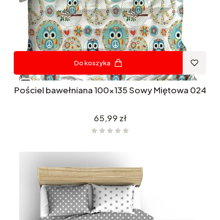
Do koszyka
Pościel bawełniana 100x135 Sowy Miętowa 024
Cena
65,99 zł