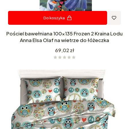
Do koszyka
Pościel bawełniana 100x135 Frozen 2 Kraina Lodu
Anna Elsa Olaf na wietrze do łóżeczka
Cena
69,02 zł