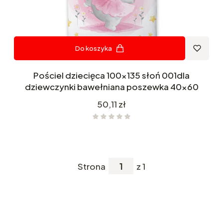
Do koszyka
Pościel dziecięca 100x135 słoń 001dla
dziewczynki bawełniana poszewka 40x60
Cena
50,11 zł
Strona
z 1