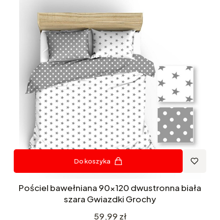
Do koszyka
Pościel bawełniana 90x120 dwustronna biała
szara Gwiazdki Grochy
Cena
59,99 zł