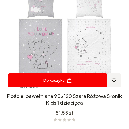
Do koszyka
Pościel bawełniana 90x120 Szara Różowa Słonik
Kids 1 dziecięca
Cena
51,55 zł