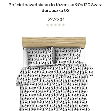
Pościel bawełniana do łóżeczka 90x120 Szara
Serduszka 02
Cena
59,99 zł