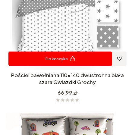
Do koszyka
Pościel bawełniana 110x140 dwustronna biała
szara Gwiazdki Grochy
Cena
66,99 zł