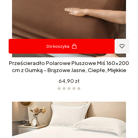
Do koszyka
Prześcieradło Polarowe Pluszowe Miś 160x200
cm z Gumką – Brązowe Jasne, Ciepłe, Miękkie
Cena
64,90 zł