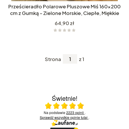
Prześcieradło Polarowe Pluszowe Miś 160x200
cm z Gumką – Zielone Morskie, Ciepłe, Miękkie
Cena
64,90 zł
Strona
z 1
Świetnie!
Ocena średnia 5 na 5
Na podstawie
2223 opinii
.
Sprawdź wszystkie opinie
tutaj
.