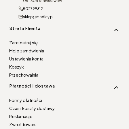
05-304 Stanisławów
502799812
sklep@madley.pl
Linki w stopce
Strefa klienta
Zarejestruj się
Moje zamówienia
Ustawienia konta
Koszyk
Przechowalnia
Płatności i dostawa
Formy płatności
Czas i koszty dostawy
Reklamacje
Zwrot towaru