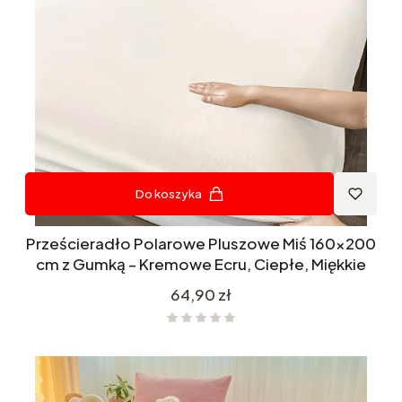
Do koszyka
Prześcieradło Polarowe Pluszowe Miś 160x200
cm z Gumką – Kremowe Ecru, Ciepłe, Miękkie
Cena
64,90 zł