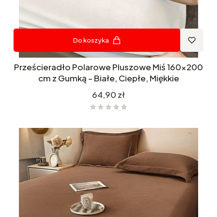
Do koszyka
Prześcieradło Polarowe Pluszowe Miś 160x200
cm z Gumką – Białe, Ciepłe, Miękkie
Cena
64,90 zł