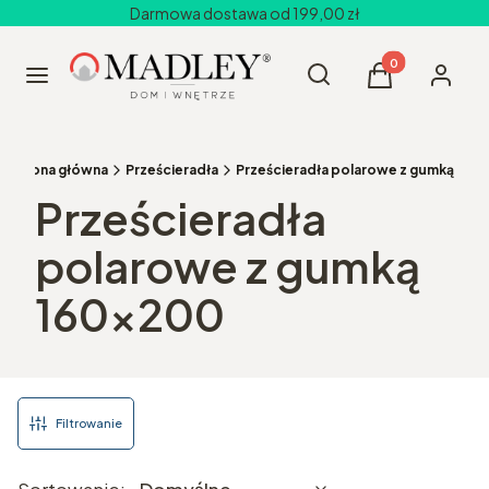
Darmowa dostawa od 199,00 zł
Produkty w kos
Otwórz wyszukiwarkę
Szukaj
Menu
Koszyk
Zaloguj 
Strona główna
Prześcieradła
Prześcieradła polarowe z gumką
Prześcieradła
polarowe z gumką
160x200
Filtrowanie
Lista produktów
Domyślne