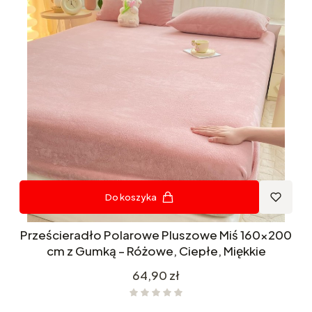
Do koszyka
Prześcieradło Polarowe Pluszowe Miś 160x200
cm z Gumką – Różowe, Ciepłe, Miękkie
Cena
64,90 zł