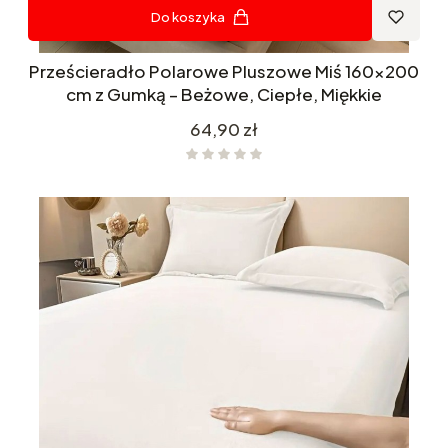
Do koszyka
Prześcieradło Polarowe Pluszowe Miś 160x200
cm z Gumką – Beżowe, Ciepłe, Miękkie
Cena
64,90 zł