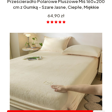
Prześcieradło Polarowe Pluszowe Miś 160x200
cm z Gumką – Szare Jasne, Ciepłe, Miękkie
Cena
64,90 zł