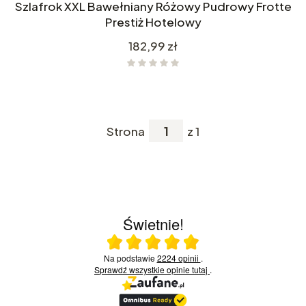
Szlafrok XXL Bawełniany Różowy Pudrowy Frotte
Prestiż Hotelowy
Cena
182,99 zł
Strona
z 1
Świetnie!
Ocena średnia 5 na 5
Na podstawie
2224 opinii
.
Sprawdź wszystkie opinie
tutaj
.