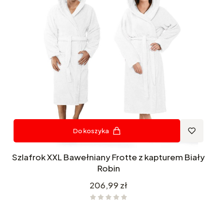
Do koszyka
Szlafrok XXL Bawełniany Frotte z kapturem Biały
Robin
Cena
206,99 zł