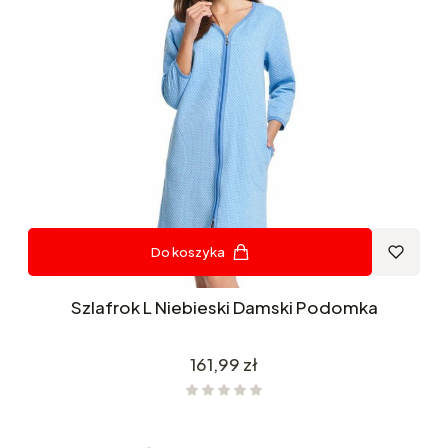
Do koszyka
Szlafrok L Niebieski Damski Podomka
Cena
161,99 zł