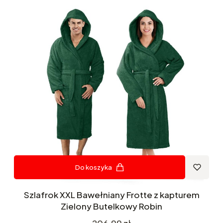
Do koszyka
Szlafrok XXL Bawełniany Frotte z kapturem
Zielony Butelkowy Robin
Cena