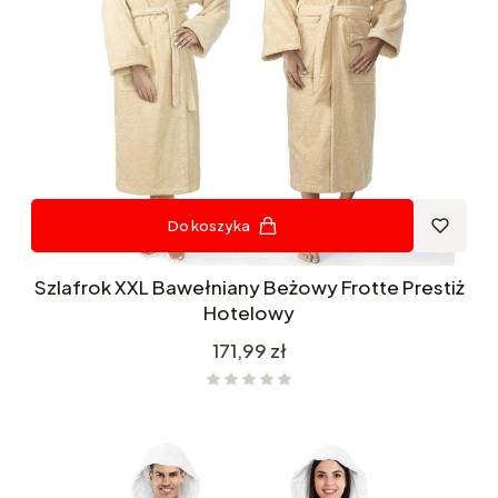
Do koszyka
Szlafrok XXL Bawełniany Beżowy Frotte Prestiż
Hotelowy
Cena
171,99 zł