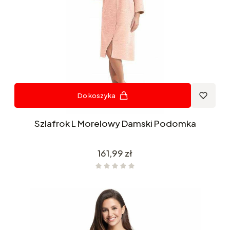
Do koszyka
Szlafrok L Morelowy Damski Podomka
Cena
161,99 zł