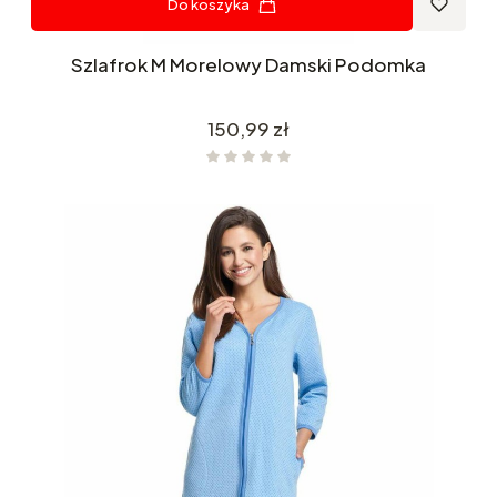
Do koszyka
Szlafrok M Morelowy Damski Podomka
Cena
150,99 zł