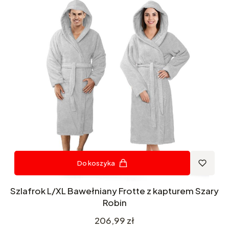
Do koszyka
Szlafrok L/XL Bawełniany Frotte z kapturem Szary
Robin
Cena
206,99 zł