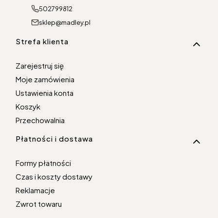
502799812
sklep@madley.pl
Linki w stopce
Strefa klienta
Zarejestruj się
Moje zamówienia
Ustawienia konta
Koszyk
Przechowalnia
Płatności i dostawa
Formy płatności
Czas i koszty dostawy
Reklamacje
Zwrot towaru