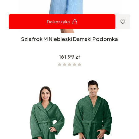
Do koszyka
Szlafrok M Niebieski Damski Podomka
Cena
161,99 zł