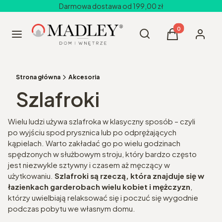
Darmowa dostawa od 199,00 zł
Produkty w kos
Otwórz wyszukiwarkę
Szukaj
Menu
Koszyk
Zaloguj 
Strona główna
Akcesoria
Szlafroki
Wielu ludzi używa szlafroka w klasyczny sposób – czyli
po wyjściu spod prysznica lub po odprężających
kąpielach. Warto zakładać go po wielu godzinach
spędzonych w służbowym stroju, który bardzo często
jest niezwykle sztywny i czasem aż męczący w
użytkowaniu.
Szlafroki są rzeczą, która znajduje się w
łazienkach garderobach wielu kobiet i mężczyzn
,
którzy uwielbiają relaksować się i poczuć się wygodnie
podczas pobytu we własnym domu.