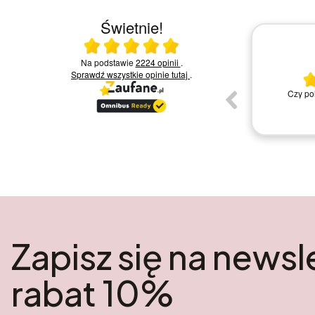
Świetnie!
Ocena średnia 5 na 5
23.07.2026
Na podstawie
2224 opinii
.
Sprawdź wszystkie opinie
tutaj
.
JESTEM ZADOWOLONA Z PROCEDURY
ok
Polecam mad
ZAMÓWIENIA .
kupuj
wioletta p.
Zapisz się na newsle
rabat 10%