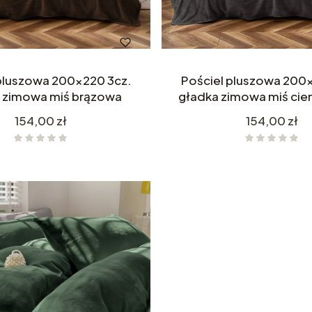
pluszowa 200x220 3cz.
Pościel pluszowa 200
 zimowa miś brązowa
gładka zimowa miś cie
Cena
Cena
154,00 zł
154,00 zł