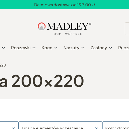
Darmowa dostawa od 199,00 zł
Poszewki
Koce
Narzuty
Zasłony
Ręczn
x220
wa 200x220
Liczba elementów w zestawie
Kolor domi