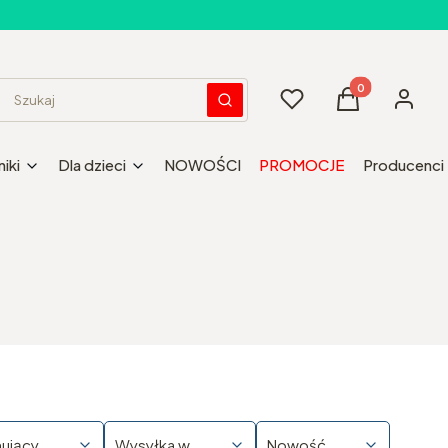
Produkty w kos
Ulubione
Koszyk
Zaloguj 
Wyczyść
Szukaj
iki
Dla dzieci
NOWOŚCI
PROMOCJE
Producenci
nujący
Wysyłka w
Nowość