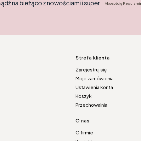
Bądź na bieżąco z nowościami i super
Akceptuję Regulamin
Linki w s
Strefa klienta
Zarejestruj się
Moje zamówienia
Ustawienia konta
Koszyk
Przechowalnia
O nas
O firmie