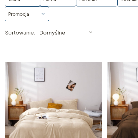
Promocja
Lista produktów
Koniec filtrów
Domyślne
Sortowanie:
Domyślne