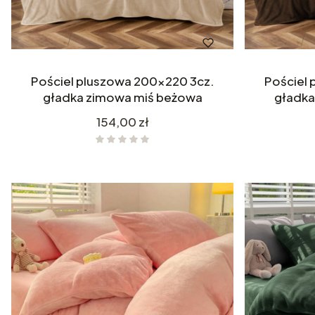
Pościel pluszowa 200x220 3cz.
Pościel 
gładka zimowa miś beżowa
gładka
Cena
154,00 zł