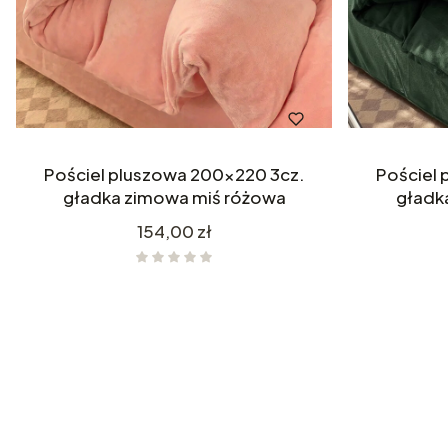
Pościel pluszowa 200x220 3cz.
Pościel 
gładka zimowa miś różowa
gładk
Cena
154,00 zł