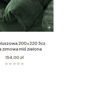
pluszowa 200x220 3cz.
a zimowa miś zielona
Cena
154,00 zł