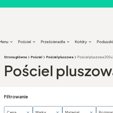
Menu
Pościel
Prześcieradła
Kołdry
Poduszki
Strona główna
Pościel
Pościel pluszowa
Pościel pluszowa 200
Pościel pluszo
Filtrowanie
Cena
Marka
Materiał
Rozmiar