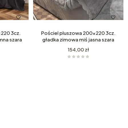
x220 3cz.
Pościel pluszowa 200x220 3cz.
mna szara
gładka zimowa miś jasna szara
Cena
154,00 zł