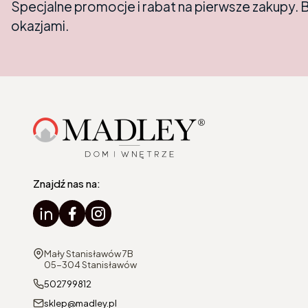
Specjalne promocje i rabat na pierwsze zakupy. 
okazjami.
Znajdź nas na:
Adres:
Mały Stanisławów 7B
05-304 Stanisławów
502799812
sklep@madley.pl