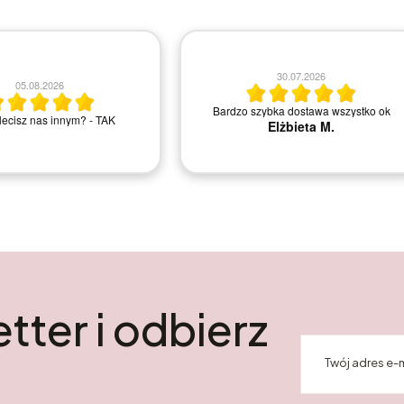
21.07.2026
14.07.2026
ley.pl. juz nie pierwszy raz
Szybka dostawa, ładnie zapakowane.
e i jestem zadowolona.
Polecam sklep
tter i odbierz
Twój adres e-