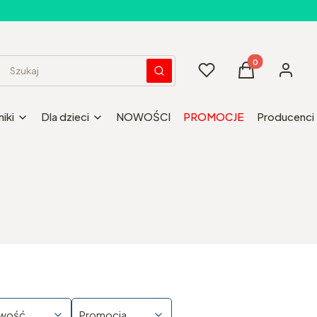
Produkty w kos
Ulubione
Koszyk
Zaloguj 
Wyczyść
Szukaj
iki
Dla dzieci
NOWOŚCI
PROMOCJE
Producenci
wość
Promocja