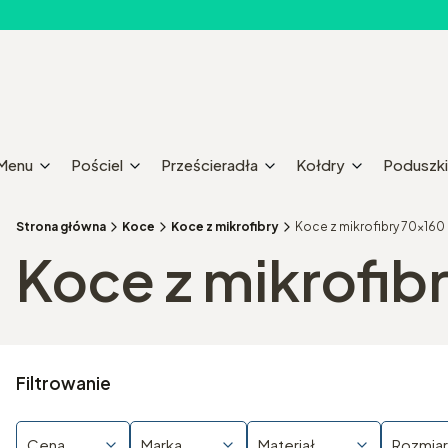
Menu
Pościel
Prześcieradła
Kołdry
Poduszki
Strona główna
Koce
Koce z mikrofibry
Koce z mikrofibry 70x160
Koce z mikrofib
Filtrowanie
Cena
Marka
Materiał
Rozmiar