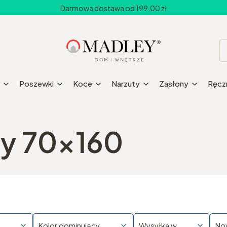
Darmowa dostawa od 199,00 zł
Poszewki
Koce
Narzuty
Zasłony
Ręczn
ry 70x160
Kolor dominujący
Wysyłka w
No