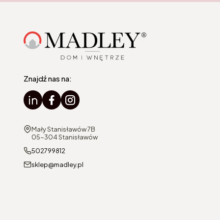
Znajdź nas na:
Adres:
Mały Stanisławów 7B
05-304 Stanisławów
502799812
sklep@madley.pl