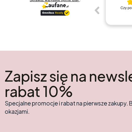
JESTEM ZADOWOLONA Z PROCEDURY
ok
Polecam mad
ZAMÓWIENIA .
kupuj
wioletta p.
Zapisz się na newsle
rabat 10%
Specjalne promocje i rabat na pierwsze zakupy. 
okazjami.