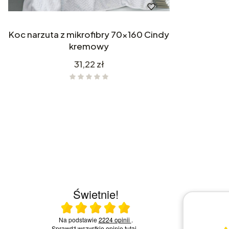
Koc narzuta z mikrofibry 70x160 Cindy
kremowy
Cena
31,22 zł
Świetnie!
Ocena średnia 5 na 5
23.07.2026
Na podstawie
2224 opinii
.
Sprawdź wszystkie opinie
tutaj
.