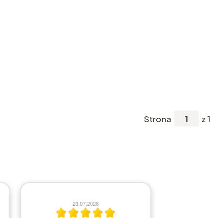
Strona
z 1
10.07.2026
2
ok. skoro się domagacie: Prześcieradła