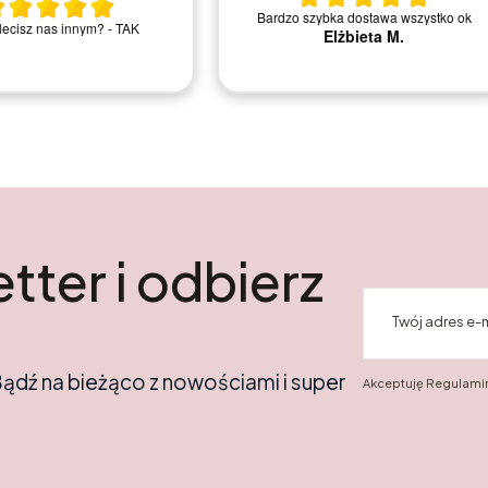
ley.pl. juz nie pierwszy raz
Szybka dostawa, ładnie zapakowane.
e i jestem zadowolona.
Polecam sklep
tter i odbierz
Twój adres e-
Bądź na bieżąco z nowościami i super
Akceptuję Regulamin