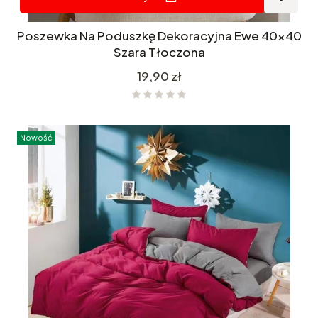
Poszewka Na Poduszkę Dekoracyjna Ewe 40x40
Szara Tłoczona
Cena
19,90 zł
Nowość