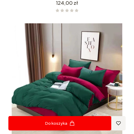
Cena
124,00 zł
Do koszyka