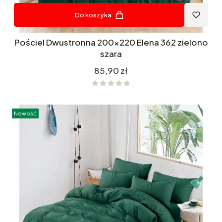
Do koszyka
Pościel Dwustronna 200x220 Elena 362 zielono
szara
Cena
85,90 zł
Nowość