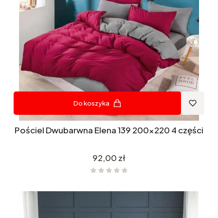
Do koszyka
Pościel Dwubarwna Elena 139 200x220 4 części
Cena
92,00 zł