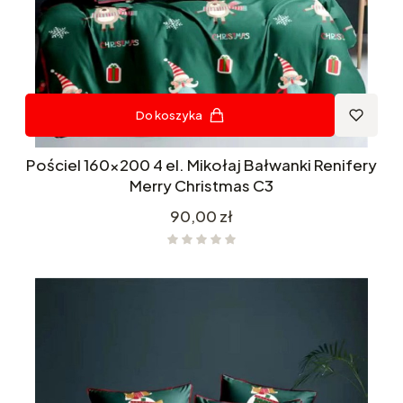
Do koszyka
Pościel 160x200 4 el. Mikołaj Bałwanki Renifery
Merry Christmas C3
Cena
90,00 zł