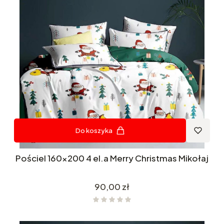
Do koszyka
Pościel 160x200 4 el.a Merry Christmas Mikołaj
Cena
90,00 zł