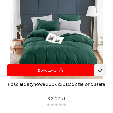
Do koszyka
Pościel Satynowa 200x220 D362 zielono szara
Cena
92,00 zł