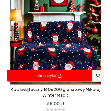
Do koszyka
Koc świąteczny 160x200 granatowy Mikołaj
Winter Magic
Cena
55,00 zł