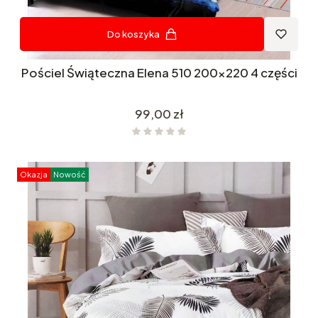
Do koszyka
Pościel Świąteczna Elena 510 200x220 4 części
Cena
99,00 zł
Okazja
Nowość