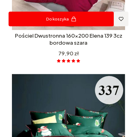
Do koszyka
Pościel Dwustronna 160x200 Elena 139 3cz
bordowa szara
Cena
79,90 zł