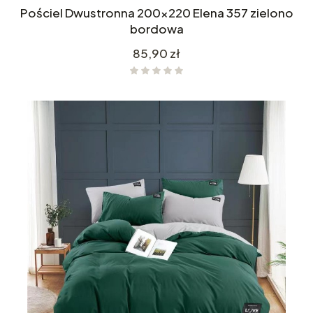
Pościel Dwustronna 200x220 Elena 357 zielono
bordowa
Cena
85,90 zł