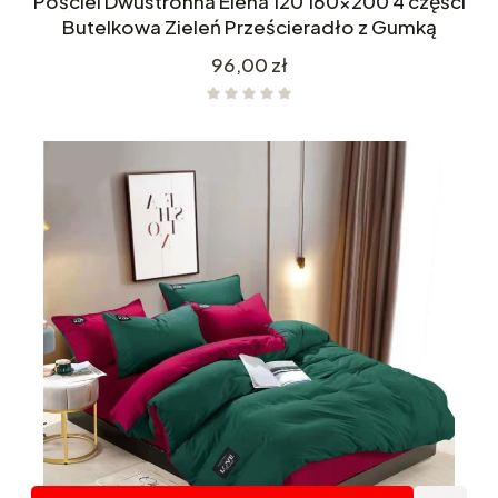
Pościel Dwustronna Elena 120 160x200 4 części
Butelkowa Zieleń Prześcieradło z Gumką
Cena
96,00 zł