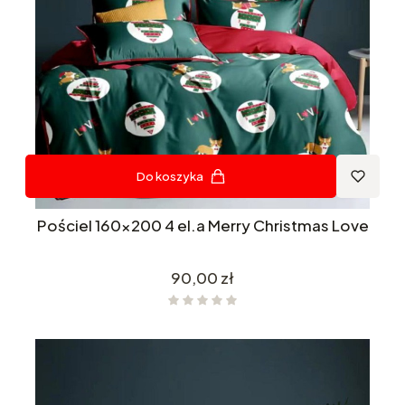
Do koszyka
Pościel 160x200 4 el.a Merry Christmas Love
Cena
90,00 zł