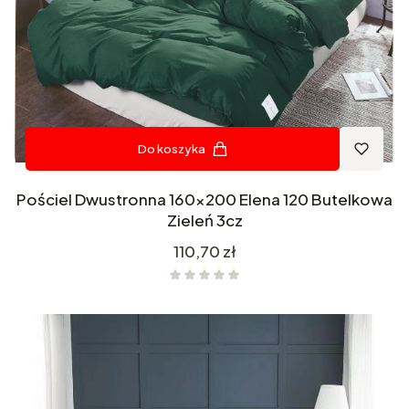
Do koszyka
Pościel Dwustronna 160x200 Elena 120 Butelkowa
Zieleń 3cz
Cena
110,70 zł