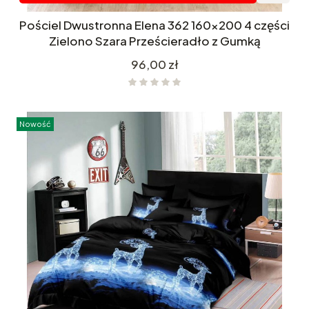
Pościel Dwustronna Elena 362 160x200 4 części
Zielono Szara Prześcieradło z Gumką
Cena
96,00 zł
Nowość