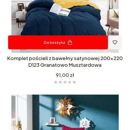
Do koszyka
Komplet pościeli z bawełny satynowej 200x220
D123 Granatowo Musztardowa
Cena
91,00 zł