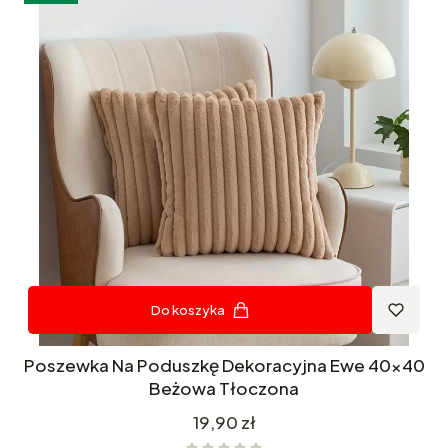
Do koszyka
Poszewka Na Poduszkę Dekoracyjna Ewe 40x40
Beżowa Tłoczona
Cena
19,90 zł