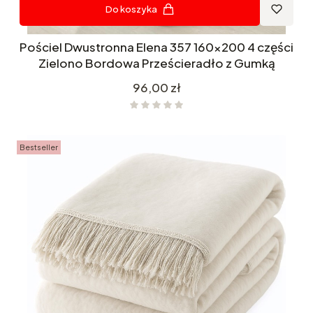
Do koszyka
Pościel Dwustronna Elena 357 160x200 4 części
Zielono Bordowa Prześcieradło z Gumką
Cena
96,00 zł
Bestseller