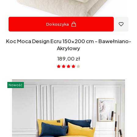
Do koszyka
Koc Moca Design Ecru 150x200 cm – Bawełniano-
Akrylowy
Cena
189,00 zł
Nowość