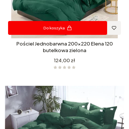
Do koszyka
Pościel Jednobarwna 200x220 Elena 120
butelkowa zielona
Cena
124,00 zł