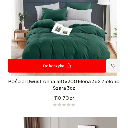
Do koszyka
Pościel Dwustronna 160x200 Elena 362 Zielono
Szara 3cz
Cena
110,70 zł