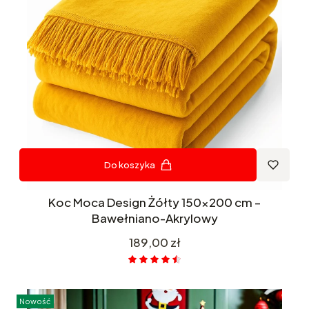
Do koszyka
Koc Moca Design Żółty 150x200 cm –
Bawełniano-Akrylowy
Cena
189,00 zł
Nowość