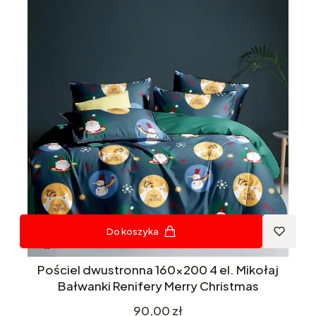
Do koszyka
Pościel dwustronna 160x200 4 el. Mikołaj
Bałwanki Renifery Merry Christmas
Cena
90,00 zł