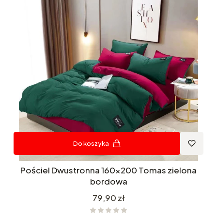
Do koszyka
Pościel Dwustronna 160x200 Tomas zielona
bordowa
Cena
79,90 zł