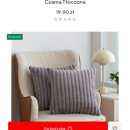
Czarna Tłoczona
Cena
19,90 zł
Nowość
Do koszyka