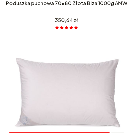
Poduszka puchowa 70x80 Złota Biza 1000g AMW
Cena
350,64 zł