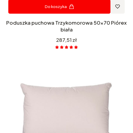
Do koszyka
Poduszka puchowa Trzykomorowa 50x70 Piórex
biała
Cena
287,51 zł