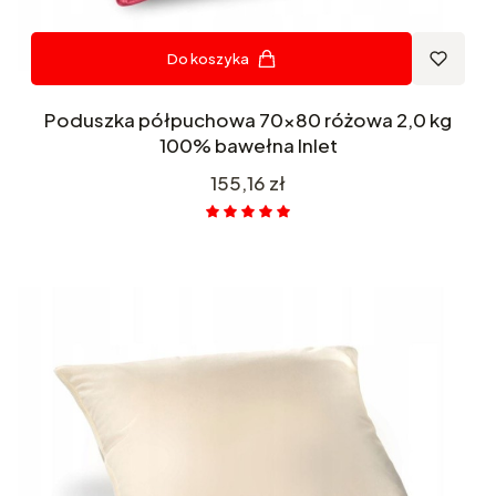
Do koszyka
Poduszka półpuchowa 70x80 różowa 2,0 kg
100% bawełna Inlet
Cena
155,16 zł