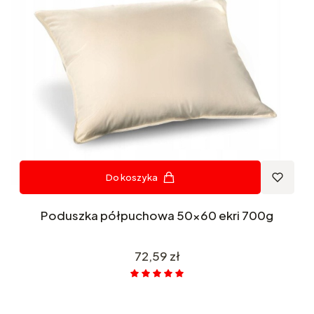
Do koszyka
Poduszka półpuchowa 50x60 ekri 700g
Cena
72,59 zł