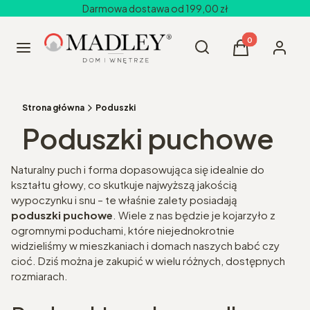
Darmowa dostawa od 199,00 zł
Produkty w kos
Otwórz wyszukiwarkę
Szukaj
Menu
Koszyk
Zaloguj 
Strona główna
Poduszki
Poduszki puchowe
Naturalny puch i forma dopasowująca się idealnie do
kształtu głowy, co skutkuje najwyższą jakością
wypoczynku i snu – te właśnie zalety posiadają
poduszki puchowe
. Wiele z nas będzie je kojarzyło z
ogromnymi poduchami, które niejednokrotnie
widzieliśmy w mieszkaniach i domach naszych babć czy
cioć. Dziś można je zakupić w wielu różnych, dostępnych
rozmiarach.