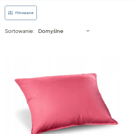
Filtrowanie
Lista produktów
Domyślne
Sortowanie:
Domyślne