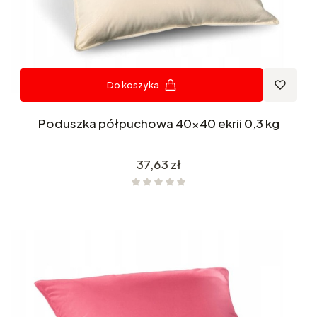
Do koszyka
Poduszka półpuchowa 40x40 ekrii 0,3 kg
Cena
37,63 zł