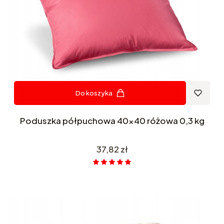
Do koszyka
Poduszka półpuchowa 40x40 różowa 0,3 kg
Cena
37,82 zł