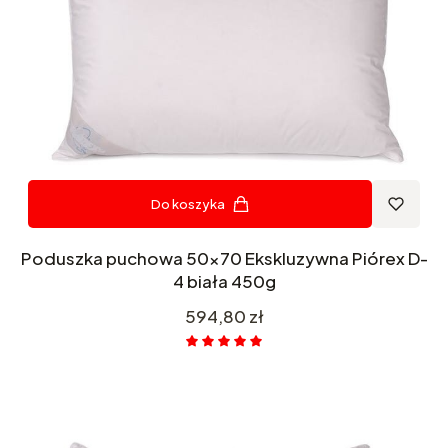
Do koszyka
Poduszka puchowa 50x70 Ekskluzywna Piórex D-
4 biała 450g
Cena
594,80 zł