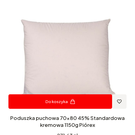
Do koszyka
Poduszka puchowa 70x80 45% Standardowa
kremowa 1150g Piórex
Cena