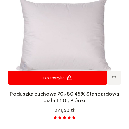
Do koszyka
Poduszka puchowa 70x80 45% Standardowa
biała 1150g Piórex
Cena
271,63 zł