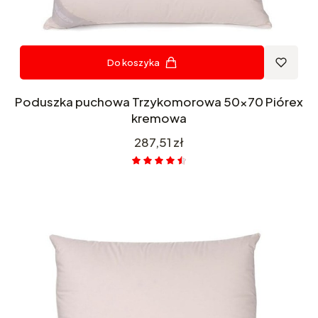
Do koszyka
Poduszka puchowa Trzykomorowa 50x70 Piórex
kremowa
Cena
287,51 zł