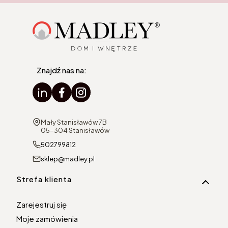
Znajdź nas na:
Adres:
Mały Stanisławów 7B
05-304 Stanisławów
502799812
sklep@madley.pl
Linki w stopce
Strefa klienta
Zarejestruj się
Moje zamówienia