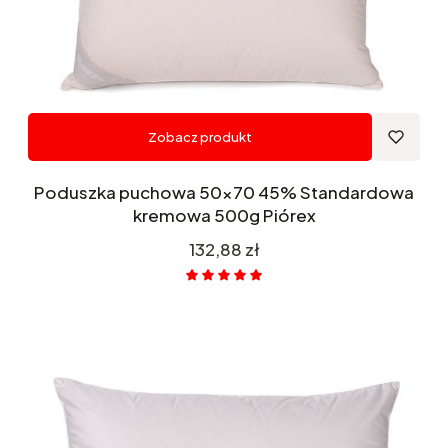
Zobacz produkt
Poduszka puchowa 50x70 45% Standardowa
kremowa 500g Piórex
Cena
132,88 zł