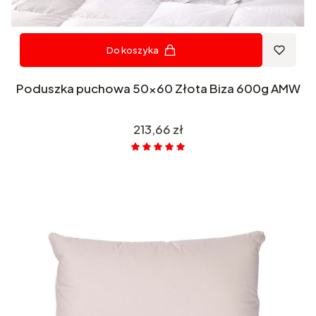
Do koszyka
Poduszka puchowa 50x60 Złota Biza 600g AMW
Cena
213,66 zł