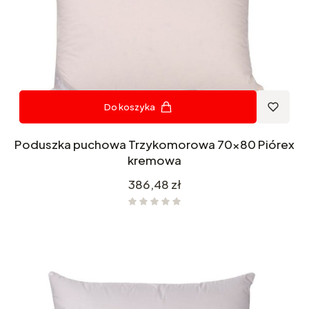
Do koszyka
Poduszka puchowa Trzykomorowa 70x80 Piórex
kremowa
Cena
386,48 zł