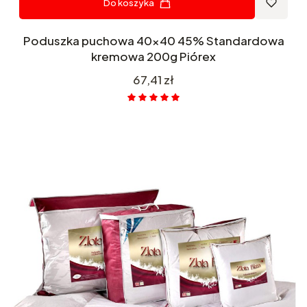
Do koszyka
Poduszka puchowa 40x40 45% Standardowa
kremowa 200g Piórex
Cena
67,41 zł