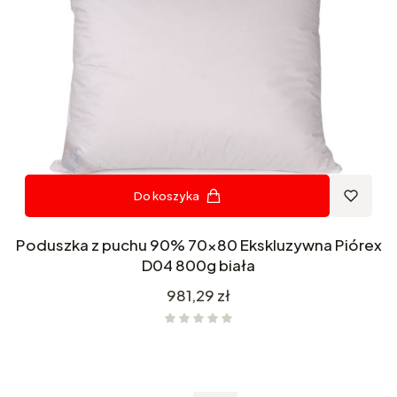
Do koszyka
Poduszka z puchu 90% 70x80 Ekskluzywna Piórex
D04 800g biała
Cena
981,29 zł