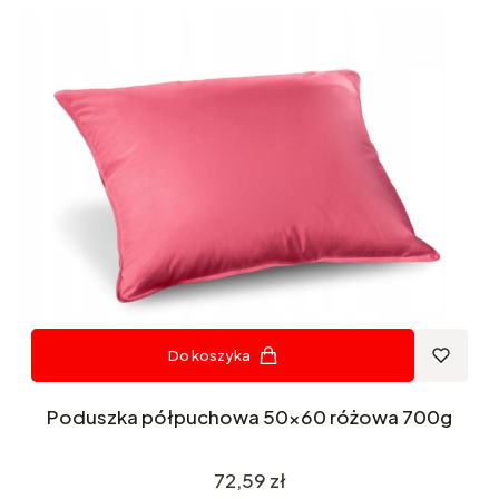
Do koszyka
Poduszka półpuchowa 50x60 różowa 700g
Cena
72,59 zł