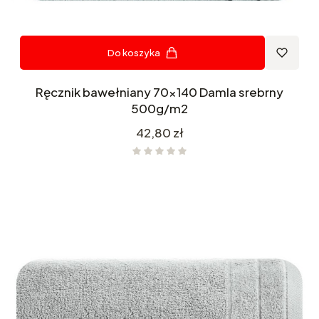
Do koszyka
Ręcznik bawełniany 70x140 Damla srebrny
500g/m2
Cena
42,80 zł