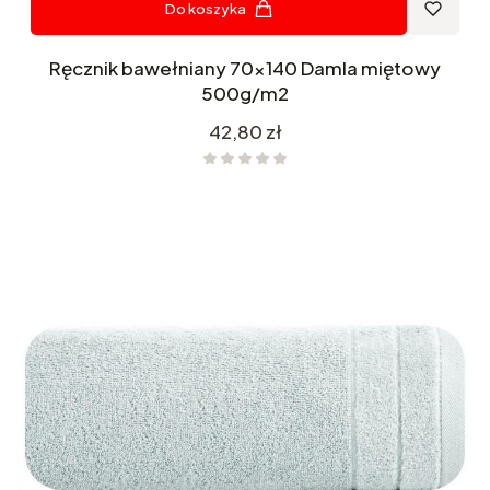
Do koszyka
Ręcznik bawełniany 70x140 Damla miętowy
500g/m2
Cena
42,80 zł