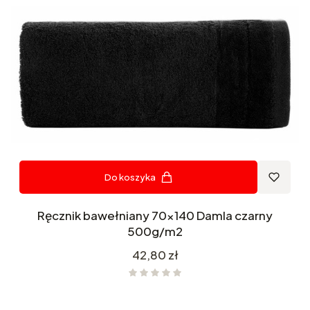
Do koszyka
Ręcznik bawełniany 70x140 Damla czarny
500g/m2
Cena
42,80 zł