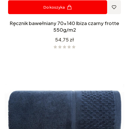
Do koszyka
Ręcznik bawełniany 70x140 Ibiza czarny frotte
550g/m2
Cena
54,75 zł