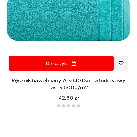
Do koszyka
Ręcznik bawełniany 70x140 Damla turkusowy
jasny 500g/m2
Cena
42,80 zł