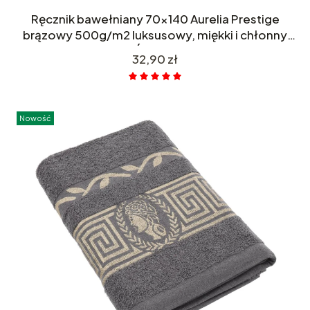
Ręcznik bawełniany 70x140 Aurelia Prestige
brązowy 500g/m2 luksusowy, miękki i chłonny
WZÓR GRECKI
Cena
32,90 zł
Nowość