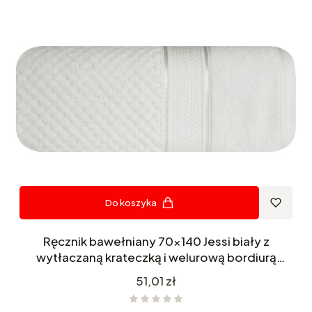
Do koszyka
Ręcznik bawełniany 70x140 Jessi biały z
wytłaczaną krateczką i welurową bordiurą
500g/m2
Cena
51,01 zł