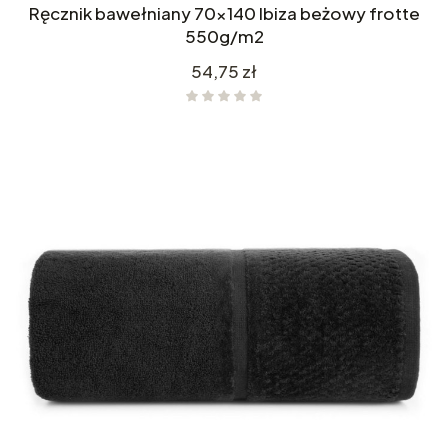
Ręcznik bawełniany 70x140 Ibiza beżowy frotte
550g/m2
Cena
54,75 zł