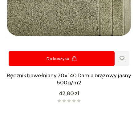
Do koszyka
Ręcznik bawełniany 70x140 Damla brązowy jasny
500g/m2
Cena
42,80 zł