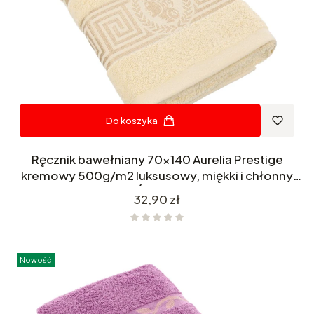
Do koszyka
Ręcznik bawełniany 70x140 Aurelia Prestige
kremowy 500g/m2 luksusowy, miękki i chłonny
WZÓR GRECKI
Cena
32,90 zł
Nowość