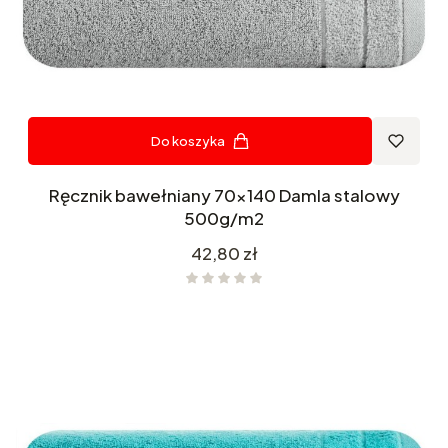
Do koszyka
Ręcznik bawełniany 70x140 Damla stalowy
500g/m2
Cena
42,80 zł