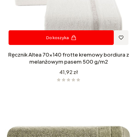
Do koszyka
Ręcznik Altea 70x140 frotte kremowy bordiura z
melanżowym pasem 500 g/m2
Cena
41,92 zł