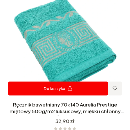
Do koszyka
Ręcznik bawełniany 70x140 Aurelia Prestige
miętowy 500g/m2 luksusowy, miękki i chłonny
WZÓR GRECKI
Cena
32,90 zł