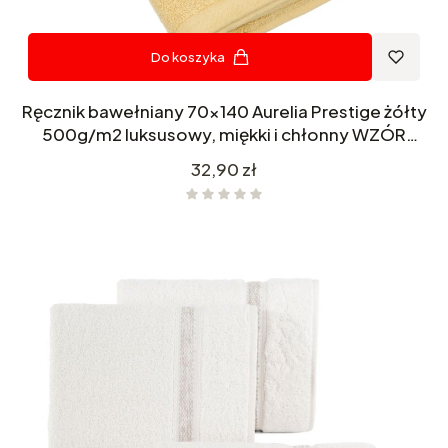
Do koszyka
Ręcznik bawełniany 70x140 Aurelia Prestige żółty
500g/m2 luksusowy, miękki i chłonny WZÓR
GRECKI
Cena
32,90 zł