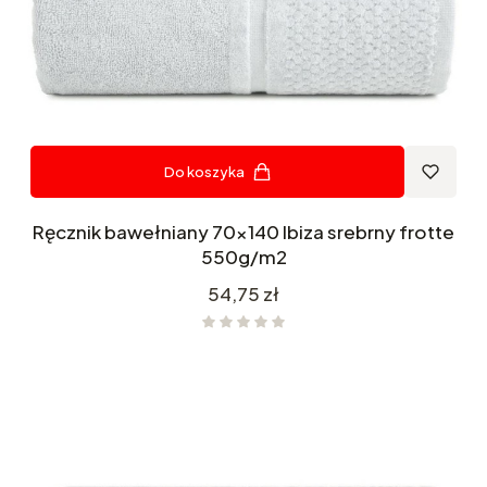
Do koszyka
Ręcznik bawełniany 70x140 Ibiza srebrny frotte
550g/m2
Cena
54,75 zł