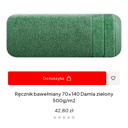
Do koszyka
Ręcznik bawełniany 70x140 Damla zielony
500g/m2
Cena
42,80 zł