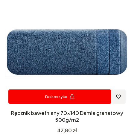
Do koszyka
Ręcznik bawełniany 70x140 Damla granatowy
500g/m2
Cena
42,80 zł