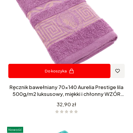
Do koszyka
Ręcznik bawełniany 70x140 Aurelia Prestige lila
500g/m2 luksusowy, miękki i chłonny WZÓR
GRECKI
Cena
32,90 zł
Nowość