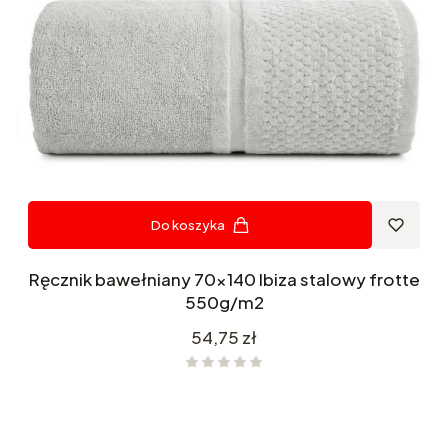
Do koszyka
Ręcznik bawełniany 70x140 Ibiza stalowy frotte
550g/m2
Cena
54,75 zł