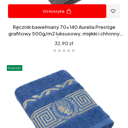
Do koszyka
Ręcznik bawełniany 70x140 Aurelia Prestige
grafitowy 500g/m2 luksusowy, miękki i chłonny
WZÓR GRECKI
Cena
32,90 zł
Nowość