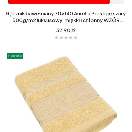
Ręcznik bawełniany 70x140 Aurelia Prestige szary
500g/m2 luksusowy, miękki i chłonny WZÓR
GRECKI
Cena
32,90 zł
Nowość