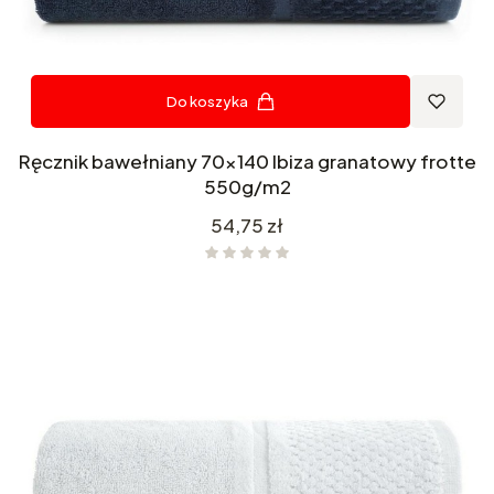
Do koszyka
Ręcznik bawełniany 70x140 Ibiza granatowy frotte
550g/m2
Cena
54,75 zł