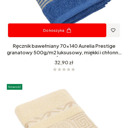
Do koszyka
Ręcznik bawełniany 70x140 Aurelia Prestige
granatowy 500g/m2 luksusowy, miękki i chłonny
WZÓR GRECKI
Cena
32,90 zł
Nowość