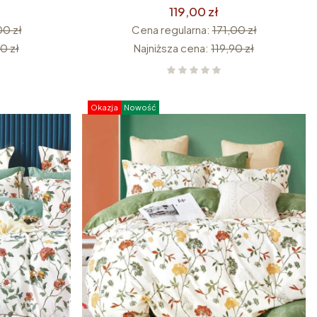
119,00 zł
00 zł
Cena regularna:
171,00 zł
0 zł
Najniższa cena:
119,90 zł
Okazja
Nowość