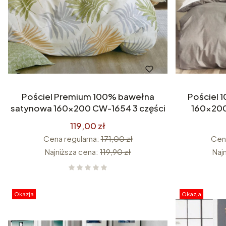
Pościel Premium 100% bawełna
Pościel 
satynowa 160x200 CW-1654 3 części
160x200
Pr
119,00 zł
Cena regularna:
171,00 zł
Cena
Najniższa cena:
119,90 zł
Naj
Okazja
Okazja