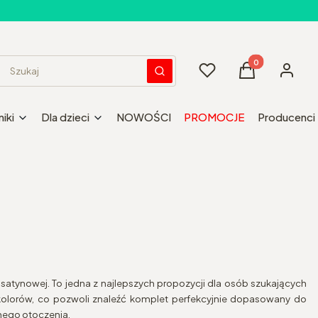
Produkty w kos
Ulubione
Koszyk
Zaloguj 
Wyczyść
Szukaj
iki
Dla dzieci
NOWOŚCI
PROMOCJE
Producenci
 satynowej. To jedna z najlepszych propozycji dla osób szukających
olorów, co pozwoli znaleźć komplet perfekcyjnie dopasowany do
wnego otoczenia.