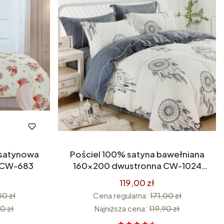
Pościel 100% satyna bawełniana
 CW-683
160x200 dwustronna CW-1024
Premium
119,00 zł
00 zł
Cena regularna:
171,00 zł
0 zł
Najniższa cena:
119,90 zł