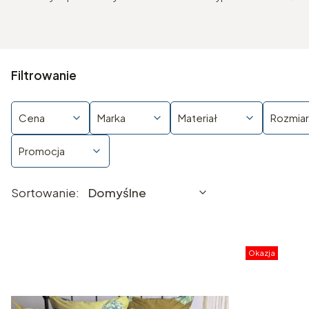
Filtrowanie
Cena
Marka
Materiał
Rozmiar
Promocja
Lista produktów
Koniec filtrów
Domyślne
Sortowanie:
Domyślne
Okazja