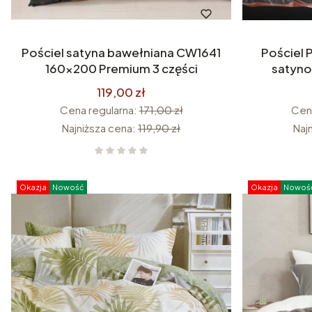
Pościel satyna bawełniana CW1641
Pościel
160x200 Premium 3 części
satyno
119,00 zł
Cena regularna:
171,00 zł
Cena
Najniższa cena:
119,90 zł
Naj
Okazja
Nowość
Okazja
Nowoś