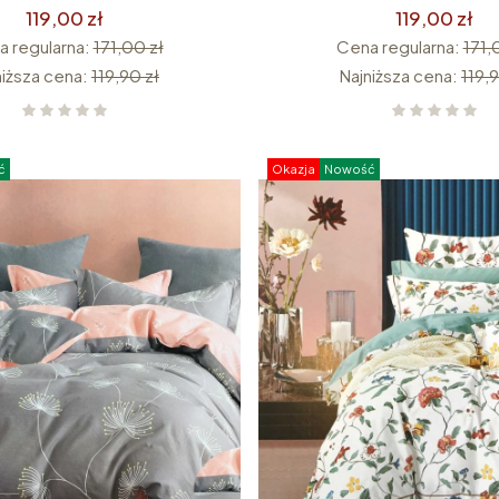
1589
119,00 zł
119,00 zł
 regularna:
171,00 zł
Cena regularna:
171,
niższa cena:
119,90 zł
Najniższa cena:
119,9
ć
Okazja
Nowość