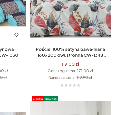
tynowa
Pościel 100% satyna bawełniana
 CW-1030
160x200 dwustronna CW-1348
Premium
119,00 zł
00 zł
Cena regularna:
171,00 zł
0 zł
Najniższa cena:
119,90 zł
Okazja
Nowość