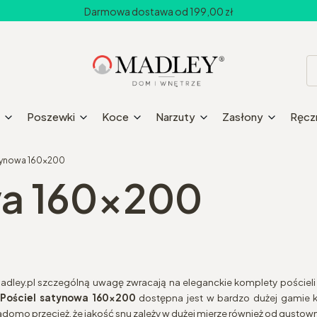
Darmowa dostawa od 199,00 zł
Poszewki
Koce
Narzuty
Zasłony
Ręczn
tynowa 160x200
wa 160x200
madley.pl szczególną uwagę zwracają na eleganckie komplety pościeli
.
Pościel satynowa 160x200
dostępna jest w bardzo dużej gamie k
wiadomo przecież, że jakość snu zależy w dużej mierze również od gusto