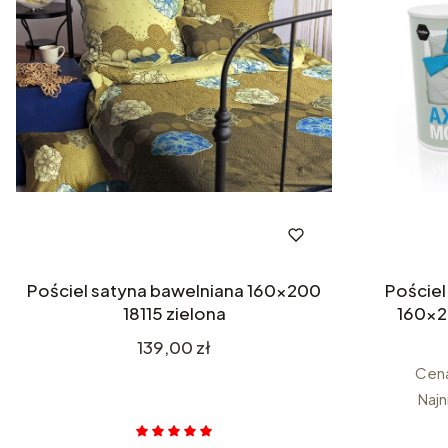
Pościel satyna bawelniana 160x200
Pościel
18115 zielona
160x2
Cena
139,00 zł
Cena
Najn