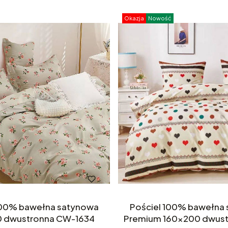
Okazja
Nowość
a satynowa
Pościel 100% bawełna satynowa
 dwustronna CW-1634
Premium 160x200 dwus