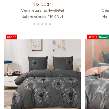
119,00 zł
Cena regularna:
171,00 zł
Cena
Najniższa cena:
119,90 zł
Naj
Okazja
Okazja
Nowoś