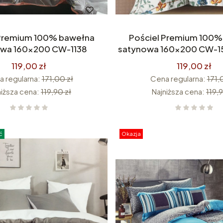
 Premium 100% bawełna
Pościel Premium 100%
wa 160x200 CW-1138
satynowa 160x200 CW-15
119,00 zł
119,00 zł
 regularna:
171,00 zł
Cena regularna:
171,
niższa cena:
119,90 zł
Najniższa cena:
119,9
ć
Okazja