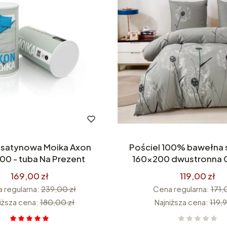
 satynowa Moika Axon
Pościel 100% bawełna satynowa
00 - tuba Na Prezent
160x200 dwustronna
169,00 zł
119,00 zł
 regularna:
239,00 zł
Cena regularna:
171,
iższa cena:
180,00 zł
Najniższa cena:
119,9