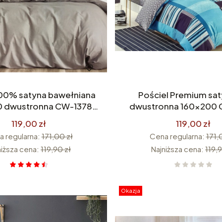
100% satyna bawełniana
Pościel Premium sa
 dwustronna CW-1378
dwustronna 160x200
emium szaro biała
119,00 zł
119,00 zł
 regularna:
171,00 zł
Cena regularna:
171,
niższa cena:
119,90 zł
Najniższa cena:
119,9
Okazja