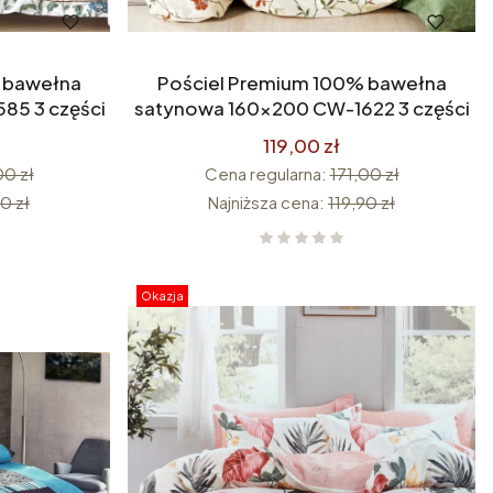
 bawełna
Pościel Premium 100% bawełna
85 3 części
satynowa 160x200 CW-1622 3 części
119,00 zł
00 zł
Cena regularna:
171,00 zł
0 zł
Najniższa cena:
119,90 zł
Okazja