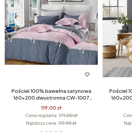
Pościel 100% bawełna satynowa
Pościel 100% bawełn
160x200 dwustronna CW-1007
160x200
Premium
119,00 zł
Cena regularna:
171,00 zł
Cena
Najniższa cena:
119,90 zł
Naj