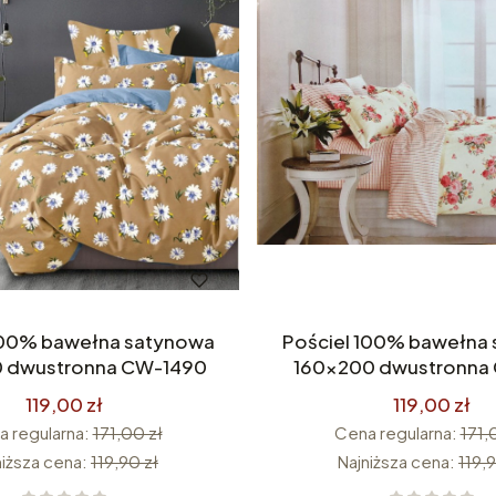
a satynowa
Pościel 100% bawełna satynowa
 dwustronna CW-1490
160x200 dwustronna
119,00 zł
119,00 zł
 regularna:
171,00 zł
Cena regularna:
171,
niższa cena:
119,90 zł
Najniższa cena:
119,9