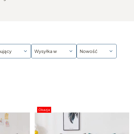
nujący
Wysyłka w
Nowość
Okazja