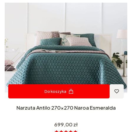
Do koszyka
Narzuta Antilo 270x270 Naroa Esmeralda
Cena
699,00 zł