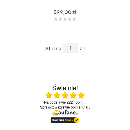
Cena
599,00 zł
Strona
z 1
Świetnie!
Ocena średnia 5 na 5
Na podstawie
2224 opinii
.
Sprawdź wszystkie opinie
tutaj
.