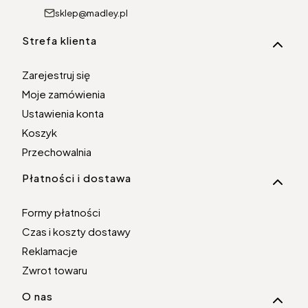
sklep@madley.pl
Linki w stopce
Strefa klienta
Zarejestruj się
Moje zamówienia
Ustawienia konta
Koszyk
Przechowalnia
Płatności i dostawa
Formy płatności
Czas i koszty dostawy
Reklamacje
Zwrot towaru
O nas