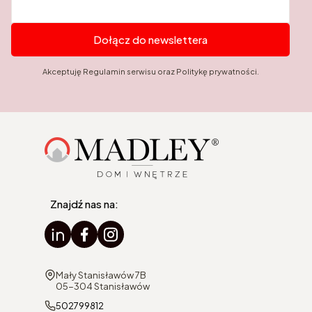
Dołącz do newslettera
Akceptuję Regulamin serwisu oraz Politykę prywatności.
Znajdź nas na:
Adres:
Mały Stanisławów 7B
05-304 Stanisławów
502799812