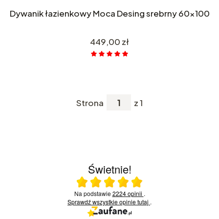
Dywanik łazienkowy Moca Desing srebrny 60x100
Cena
449,00 zł
Strona
z 1
Świetnie!
Ocena średnia 5 na 5
Na podstawie
2224 opinii
.
Sprawdź wszystkie opinie
tutaj
.