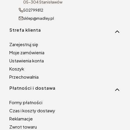
05-304 Stanisławów
502799812
sklep@madley.pl
Linki w stopce
Strefa klienta
Zarejestruj się
Moje zamówienia
Ustawienia konta
Koszyk
Przechowalnia
Płatności i dostawa
Formy płatności
Czas i koszty dostawy
Reklamacje
Zwrot towaru