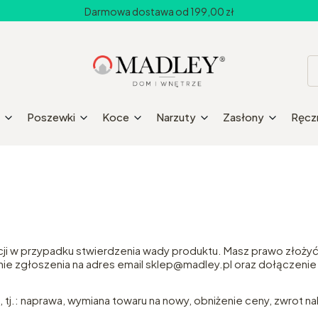
Darmowa dostawa od 199,00 zł
Poszewki
Koce
Narzuty
Zasłony
Ręczn
cji w przypadku stwierdzenia wady produktu. Masz prawo złożyć 
e zgłoszenia na adres email sklep@madley.pl oraz dołączenie w
tj.: naprawa, wymiana towaru na nowy, obniżenie ceny, zwrot nal