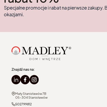
Specjalne promocje i rabat na pierwsze zakupy. 
okazjami.
Znajdź nas na:
Adres:
Mały Stanisławów 7B
05-304 Stanisławów
502799812