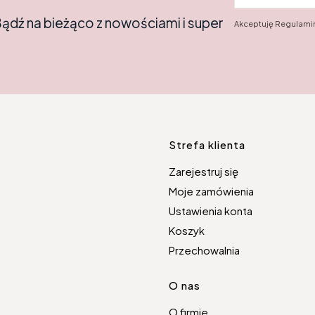
Bądź na bieżąco z nowościami i super
Akceptuję Regulamin
Linki w s
Strefa klienta
Zarejestruj się
Moje zamówienia
Ustawienia konta
Koszyk
Przechowalnia
O nas
O firmie