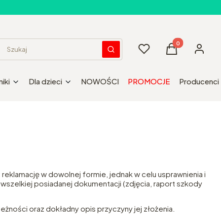
Produkty w kos
Ulubione
Koszyk
Zaloguj 
Wyczyść
Szukaj
iki
Dla dzieci
NOWOŚCI
PROMOCJE
Producenci
reklamację w dowolnej formie, jednak w celu usprawnienia i
szelkiej posiadanej dokumentacji (zdjęcia, raport szkody
eżności oraz dokładny opis przyczyny jej złożenia.