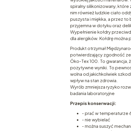
spiralny silikonizowany, które
nim również ludzkie ciało odd
puszysta i miękka, a przez t
przyjemna w dotyku oraz delik
Wypełnienie kołdry przeciwdzi
dla alergików. Kołdrę można 
Produkt otrzymał Międzynarod
potwierdzający zgodność ze 
Öko-Tex 100. To gwarancja, ż
pozytywne wyniki. To pewność
wolna od jakichkolwiek szko
wpływ na stan zdrowia.
Wyrób zmniejsza ryzyko rozwo
badania laboratoryjne
Przepis konserwacji:
- prać w temperaturze
- nie wybielać
- można suszyć mechan