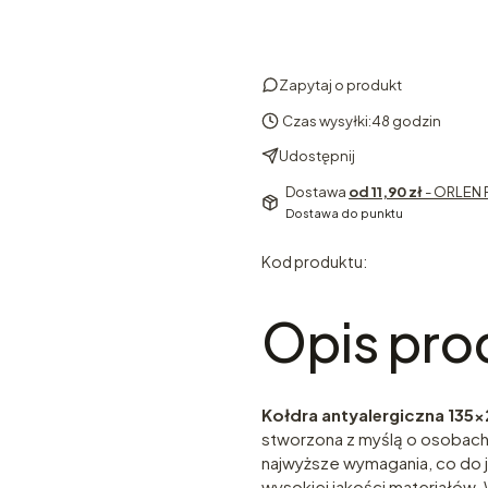
Zapytaj o produkt
Czas wysyłki:
48 godzin
Udostępnij
Dostawa
od 11,90 zł
- ORLEN 
Dostawa do punktu
Kod produktu:
Opis pro
Kołdra antyalergiczna 135x
stworzona z myślą o osobach 
najwyższe wymagania, co do j
wysokiej jakości materiałów