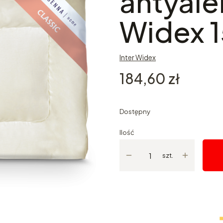
antyale
Widex 1
Inter Widex
Cena
184,60 zł
Dostępny
Ilość
szt.