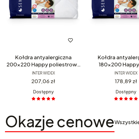
Kołdra antyalergiczna
Kołdra antyaler
200x220 Happy poliestrowa
180x200 Happy 
biała Inter Widex całoroczna
poliestrowa Inte
INTER WIDEX
INTER WIDEX
całoroczn
Cena
Cena
207,06 zł
178,89 zł
Dostępny
Dostępny
Okazje cenowe
Wszystki