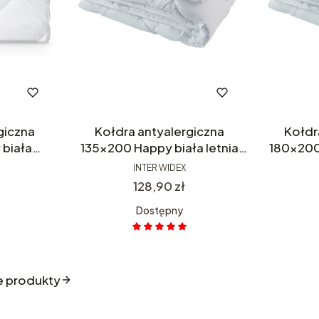
giczna
Kołdra antyalergiczna
Kołdr
biała
135x200 Happy biała letnia
180x200 
r Widex
poliestrowa Iner Widex
polies
INTER WIDEX
a
Cena
128,90 zł
Dostępny
e produkty