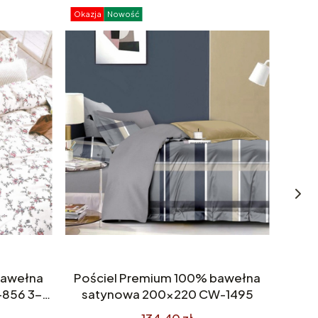
Okazja
Nowość
Okazj
bawełna
Pościel Premium 100% bawełna
Poś
856 3-
satynowa 200x220 CW-1495
sat