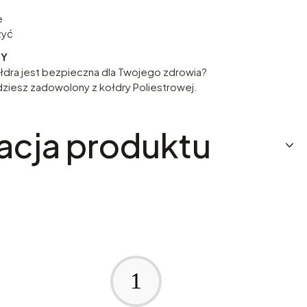
e
zyć
NY
dra jest bezpieczna dla Twojego zdrowia?
ędziesz zadowolony z kołdry Poliestrowej.
acja produktu
1