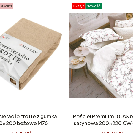
stseller
Okazja
Nowość
cieradło frotte z gumką
Pościel Premium 100% 
60x200 beżowe M76
satynowa 200x220 CW-
części