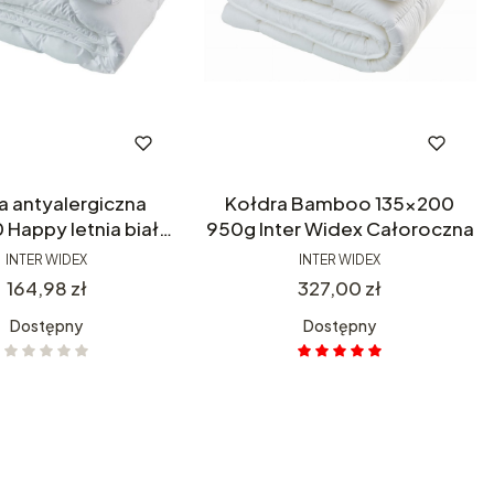
a antyalergiczna
Kołdra Bamboo 135x200
Happy letnia biała
950g Inter Widex Całoroczna
trowa Inter Widex
INTER WIDEX
INTER WIDEX
Cena
Cena
164,98 zł
327,00 zł
Dostępny
Dostępny