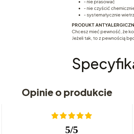
- nie prasować
- nie czyścić chemiczni
- systematycznie wietr
PRODUKT ANTYALERGICZ
Chcesz mieć pewność, że koł
Jeżeli tak, to z pewnością b
Specyfik
Opinie o produkcie
5
/
5