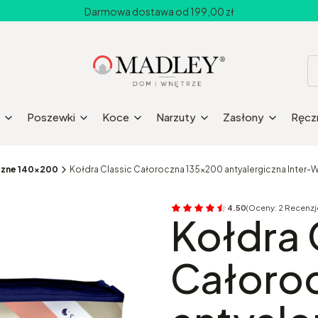
Darmowa dostawa od 199,00 zł
Poszewki
Koce
Narzuty
Zasłony
Ręczn
iczne 140x200
Kołdra Classic Całoroczna 135x200 antyalergiczna Inter-W
4.50
(Oceny: 2 Recenzje
Przejdź do sekcji 
Kołdra 
Całoro