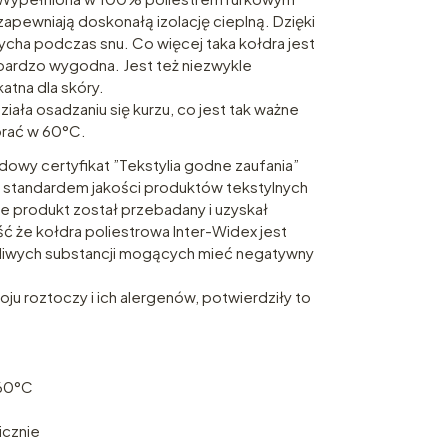
 zapewniają doskonałą izolację cieplną. Dzięki
ycha podczas snu. Co więcej taka kołdra jest
o bardzo wygodna. Jest też niezwykle
atna dla skóry.
ała osadzaniu się kurzu, co jest tak ważne
prać w 60°C.
owy certyfikat ”Tekstylia godne zaufania”
standardem jakości produktów tekstylnych
e produkt został przebadany i uzyskał
 że kołdra poliestrowa Inter-Widex jest
dliwych substancji mogących mieć negatywny
ju roztoczy i ich alergenów, potwierdziły to
 60°C
icznie