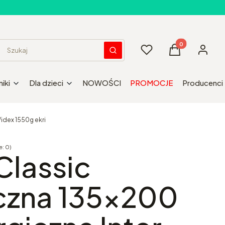
Produkty w kos
Ulubione
Koszyk
Zaloguj 
Wyczyść
Szukaj
iki
Dla dzieci
NOWOŚCI
PROMOCJE
Producenci
idex 1550g ekri
: 0)
Opinie
Classic
czna 135x200