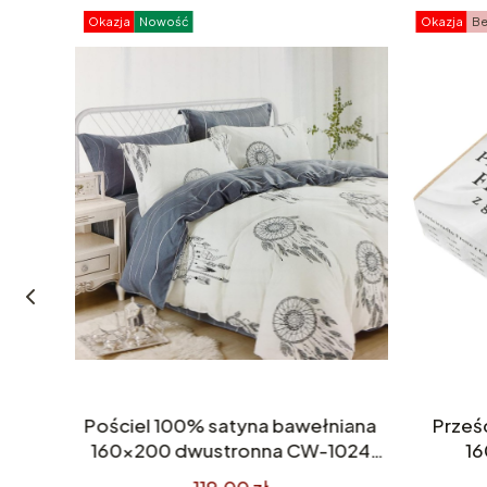
Okazja
Nowość
Okazja
Be
0x40
Pościel 100% satyna bawełniana
Prześ
wana
160x200 dwustronna CW-1024
1
istki
Premium