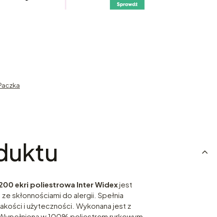
Paczka
duktu
200 ekri poliestrowa Inter Widex
jest
ze skłonnościami do alergii. Spełnia
akości i użyteczności. Wykonana jest z
. Wypełniona w 100% poliestrem rurkowym