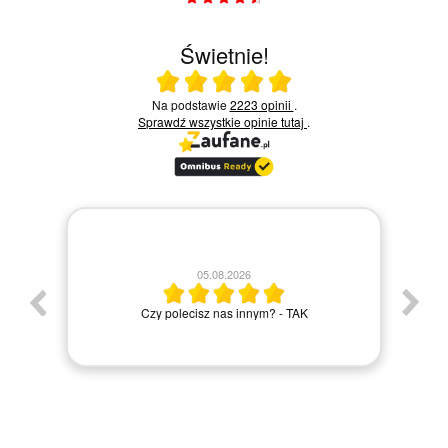
Świetnie!
Ocena średnia 5 na 5
Na podstawie
2223 opinii
.
Sprawdź wszystkie opinie
tutaj
.
30.07.2026
Bardzo szybka dostawa wszystko ok
Elżbieta M.