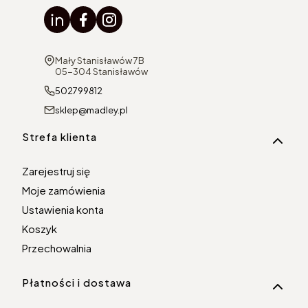
Adres:
Mały Stanisławów 7B
05-304 Stanisławów
502799812
sklep@madley.pl
Linki w stopce
Strefa klienta
Zarejestruj się
Moje zamówienia
Ustawienia konta
Koszyk
Przechowalnia
Płatności i dostawa