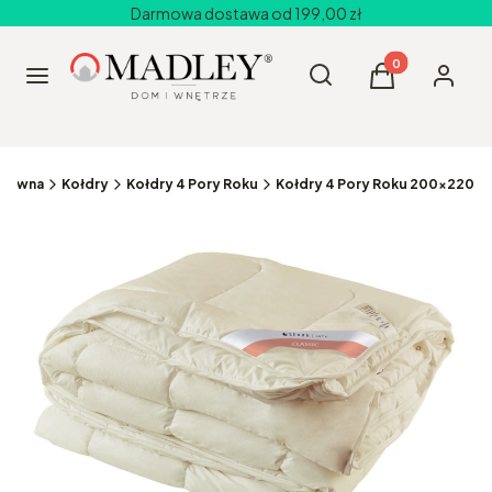
Darmowa dostawa od 199,00 zł
Produkty w kos
Otwórz wyszukiwarkę
Szukaj
Menu
Koszyk
Zaloguj 
główna
Kołdry
Kołdry 4 Pory Roku
Kołdry 4 Pory Roku 200x220