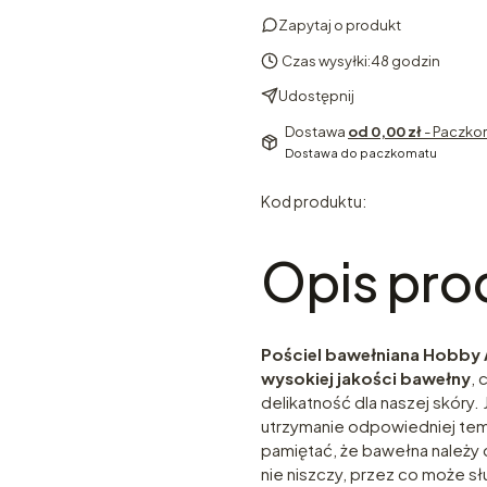
Zapytaj o produkt
Czas wysyłki:
48 godzin
Udostępnij
Dostawa
od 0,00 zł
- Paczko
Dostawa do paczkomatu
Kod produktu:
Opis pro
Pościel bawełniana Hobby
wysokiej jakości bawełny
, 
delikatność dla naszej skóry.
utrzymanie odpowiedniej tem
pamiętać, że bawełna należy 
nie niszczy, przez co może s