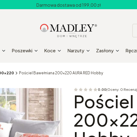
Darmowa dostawa od 199,00 zł
Poszewki
Koce
Narzuty
Zasłony
Ręczn
200x220
Pościel Bawełniana 200x220 AURA RED Hobby
0.00
(Oceny: 0 Recenzj
Przejdź do sekcji 
Pościel
200x22