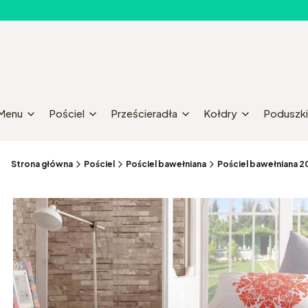
Menu
Pościel
Prześcieradła
Kołdry
Poduszki
Strona główna
Pościel
Pościel bawełniana
Pościel bawełniana 