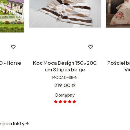
D - Horse
Koc Moca Design 150x200
Pościel 
cm Stripes beige
Vi
MOCA DESIGN
Cena
219,00 zł
Dostępny
e produkty