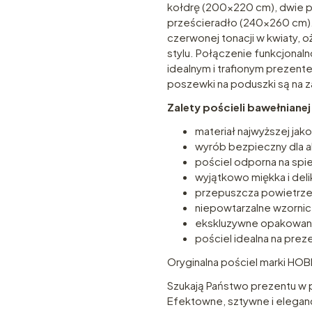
kołdrę (200×220 cm), dwie p
prześcieradło (240×260 cm).
czerwonej tonacji w kwiaty, 
stylu. Połączenie funkcjonaln
idealnym i trafionym prezente
poszewki na poduszki są na z
Zalety pościeli bawełnian
materiał najwyższej jak
wyrób bezpieczny dla a
pościel odporna na spie
wyjątkowo miękka i deli
przepuszcza powietrze
niepowtarzalne wzorni
ekskluzywne opakowan
pościel idealna na pre
Oryginalna pościel marki HOBB
Szukają Państwo prezentu w po
Efektowne, sztywne i elega