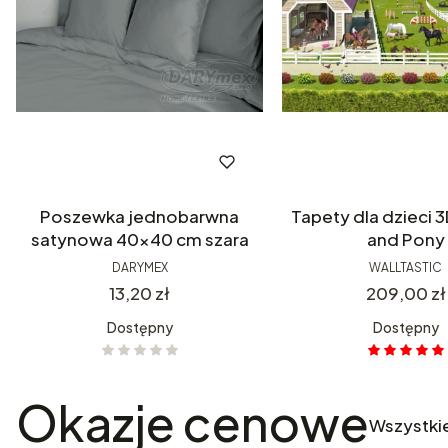
Poszewka jednobarwna
Tapety dla dzieci 3
satynowa 40x40 cm szara
and Pony
DARYMEX
WALLTASTIC
Cena
Cena
13,20 zł
209,00 zł
Dostępny
Dostępny
Okazje cenowe
Wszystki