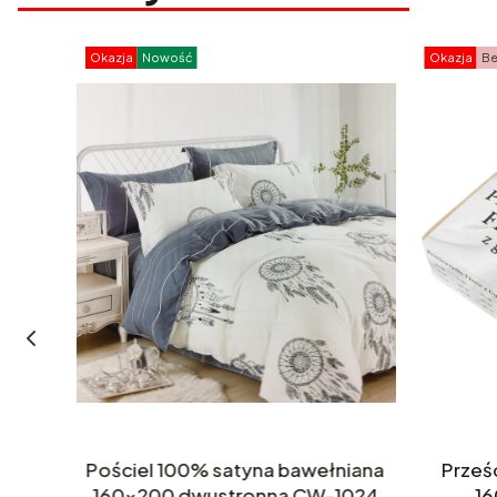
Okazja
Nowość
Okazja
Be
0x40
Pościel 100% satyna bawełniana
Prześ
wana
160x200 dwustronna CW-1024
1