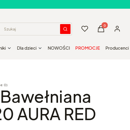
Produkty w kos
Ulubione
Koszyk
Zaloguj 
Wyczyść
Szukaj
iki
Dla dzieci
NOWOŚCI
PROMOCJE
Producenci
e: 0)
Opinie
 Bawełniana
0 AURA RED