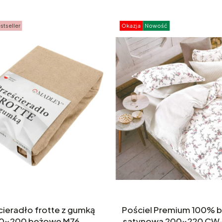
stseller
Okazja
Nowość
cieradło frotte z gumką
Pościel Premium 100% 
60x200 beżowe M76
satynowa 200x220 CW-