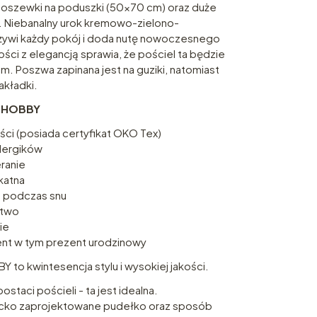
oszewki na poduszki (50×70 cm) oraz duże
 Niebanalny urok kremowo-zielono-
ożywi każdy pokój i doda nutę nowoczesnego
ości z elegancją sprawia, że pościel ta będzie
m. Poszwa zapinana jest na guziki, natomiast
akładki.
ej HOBBY
ości (posiada certyfikat OKO Tex)
lergików
ranie
katna
 podczas snu
ctwo
ie
zent w tym prezent urodzinowy
Y to kwintesencja stylu i wysokiej jakości.
staci pościeli - ta jest idealna.
ncko zaprojektowane pudełko oraz sposób