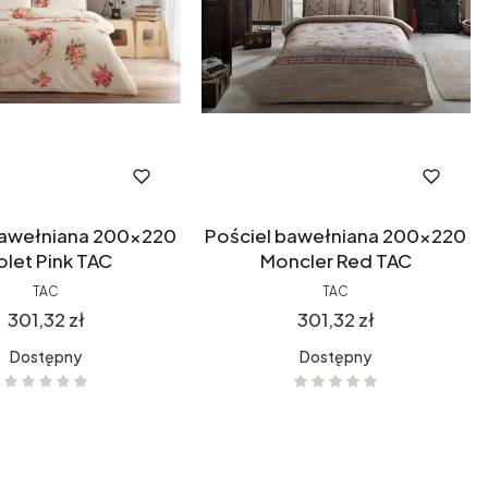
bawełniana 200x220
Pościel bawełniana 200x220
olet Pink TAC
Moncler Red TAC
TAC
TAC
Cena
Cena
301,32 zł
301,32 zł
Dostępny
Dostępny