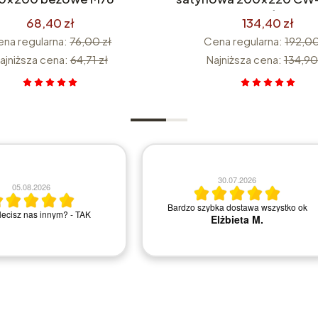
części
68,40 zł
134,40 zł
na regularna:
76,00 zł
Cena regularna:
192,00
ajniższa cena:
64,71 zł
Najniższa cena:
134,90
21.07.2026
14.07.2026
ley.pl. juz nie pierwszy raz
Szybka dostawa, ładnie zapakowane.
e i jestem zadowolona.
Polecam sklep