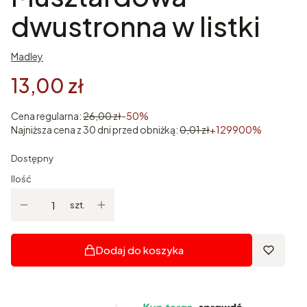
dwustronna w listki
Madley
13,00 zł
Cena regularna:
26,00 zł
-50%
Najniższa cena z 30 dni przed obniżką:
0,01 zł
+129900%
Dostępny
Ilość
szt.
Dodaj do koszyka