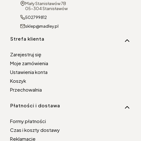
Adres:
Mały Stanisławów 7B
05-304 Stanisławów
502799812
sklep@madley.pl
Linki w stopce
Strefa klienta
Zarejestruj się
Moje zamówienia
Ustawienia konta
Koszyk
Przechowalnia
Płatności i dostawa
Formy płatności
Czas i koszty dostawy
Reklamacje