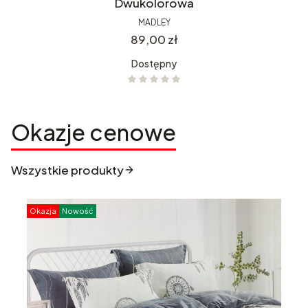
Dwukolorowa
MADLEY
Cena
89,00 zł
Dostępny
Okazje cenowe
Wszystkie produkty
Okazja
Nowość
O