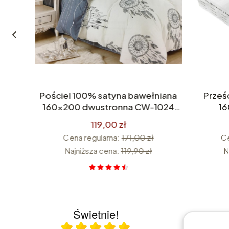
0x40
Pościel 100% satyna bawełniana
Prześ
wana
160x200 dwustronna CW-1024
1
istki
Premium
119,00 zł
Cena regularna:
171,00 zł
Ce
Najniższa cena:
119,90 zł
N
Świetnie!
Ocena średnia 5 na 5