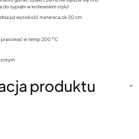
 do sypialni w królewskim stylu!
dnia już wysokość materaca ok 20 cm.
o
, prasować w temp 200
C
eszonym
acja produktu