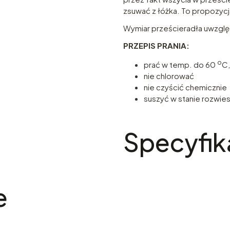
zsuwać z łóżka. To propozycja
Wymiar prześcieradła uwzglę
PRZEPIS
PRANIA:
o
prać w temp. do 60
C
nie chlorować
nie czyścić chemicznie
suszyć w stanie rozwi
Specyfik
e