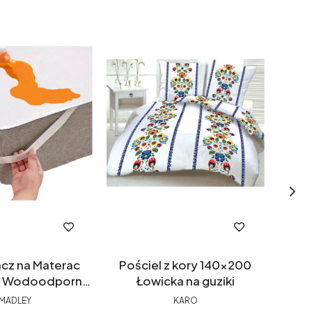
cz na Materac
Pościel z kory 140x200
Prz
- Wodoodporny
Łowicka na guziki
jący Medyczny
se
MADLEY
KARO