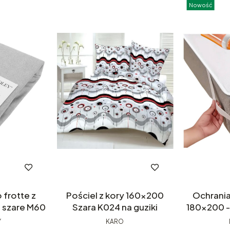
Nowość
 frotte z
Pościel z kory 160x200
Ochrania
 szare M60
Szara K024 na guziki
180x200 
Oddycha
Y
KARO