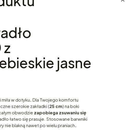
duktu
radło
 z
ebieskie jasne
 i miła w dotyku
.
Dla Twojego komfortu
czne szerokie zakładki (
25 cm
) na boki
 całym obwodzie
zapobiega zsuwaniu się
adło łatwo się prasuje. Stosowane barwniki
ory nie blakną nawet po wielu praniach
.