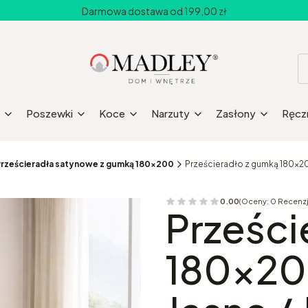
Darmowa dostawa od 199,00 zł
Poszewki
Koce
Narzuty
Zasłony
Ręczn
rześcieradła satynowe z gumką 180x200
Prześcieradło z gumką 180x20
0.00
(Oceny: 0 Recenzj
Przejdź do sekcji 
Prześci
180x20