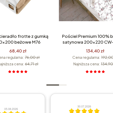
cieradło frotte z gumką
Pościel Premium 100% 
60x200 beżowe M76
satynowa 200x220 CW-
części
68,40 zł
134,40 zł
na regularna:
76,00 zł
Cena regularna:
192,00
ajniższa cena:
64,71 zł
Najniższa cena:
134,90
21.07.2026
14.07.2026