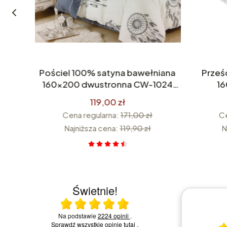
0x40
Pościel 100% satyna bawełniana
Prześ
wana
160x200 dwustronna CW-1024
1
istki
Premium
119,00 zł
Cena regularna:
171,00 zł
Ce
Najniższa cena:
119,90 zł
N
Świetnie!
Ocena średnia 5 na 5
23.07.2026
Na podstawie
2224 opinii
.
Sprawdź wszystkie opinie
tutaj
.