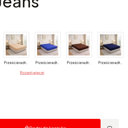
 Jeans
Prześcieradło z gumką 180x200 Beżowe
Prześcieradło z gumką 180x200 Niebieskie
Prześcieradło z gumką 180x200 Brązowe
Prześcieradło z gumką 180x200 Granatowe
Rozwiń więcej
Dodaj do koszyka