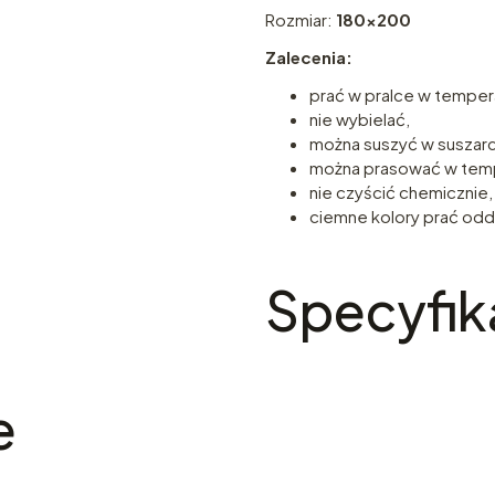
Rozmiar:
180x200
Zalecenia:
prać w pralce w temper
nie wybielać,
można suszyć w suszar
można prasować w temp
nie czyścić chemicznie,
ciemne kolory prać oddz
Specyfik
e