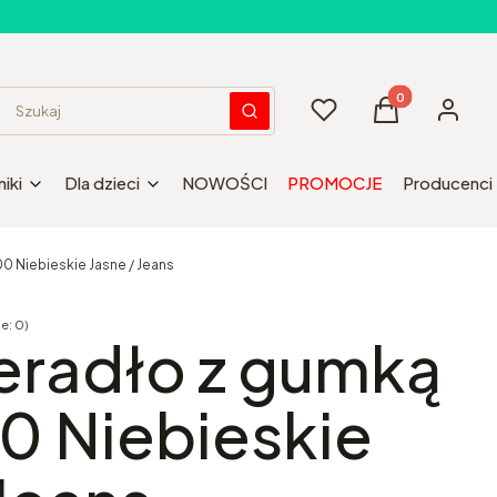
Produkty w kos
Ulubione
Koszyk
Zaloguj 
Wyczyść
Szukaj
iki
Dla dzieci
NOWOŚCI
PROMOCJE
Producenci
0 Niebieskie Jasne / Jeans
e: 0)
Opinie
eradło z gumką
0 Niebieskie