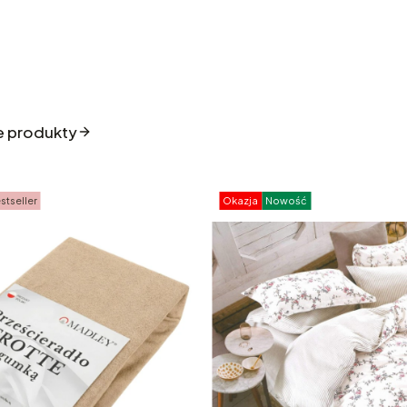
e produkty
stseller
Okazja
Nowość