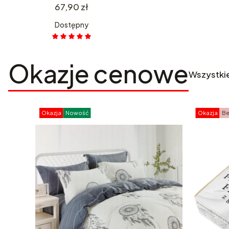
Cena
67,90 zł
Dostępny
Okazje cenowe
Wszystki
Okazja
Nowość
Okazja
Be