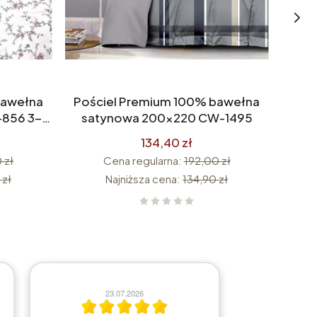
bawełna
Pościel Premium 100% bawełna
Poś
856 3-
satynowa 200x220 CW-1495
sat
134,40 zł
 zł
Cena regularna:
192,00 zł
 zł
Najniższa cena:
134,90 zł
10.07.2026
2
ok. skoro się domagacie: Prześcieradła
nieprzesiąkliwe są ok, tylko zdarzyło się