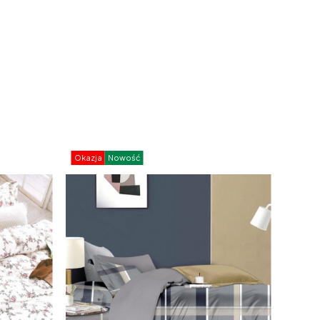
Okazja
Nowość
Okazj