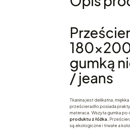
Opis pro
Przeście
180x200
gumką ni
/ jeans
Tkanina jest delikatna, miękka
prześcieradło posiada prakty
materaca. Wszyta gumka po
produktu z łóżka.
Prześcier
są ekologiczne i trwałe a kol