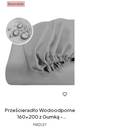
Bestseller
Prześcieradło Wodoodporne
160x200 z Gumką –
Nieprzemakalne, Szare
MADLEY