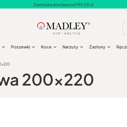
Darmowa dostawa od 199,00 zł
Poszewki
Koce
Narzuty
Zasłony
Ręczn
00x220
owa 200x220