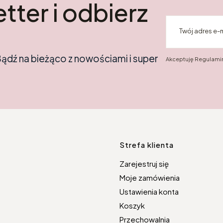
tter i odbierz
Twój adres e-
Bądź na bieżąco z nowościami i super
Akceptuję Regulamin
Linki w s
Strefa klienta
Zarejestruj się
Moje zamówienia
Ustawienia konta
Koszyk
Przechowalnia