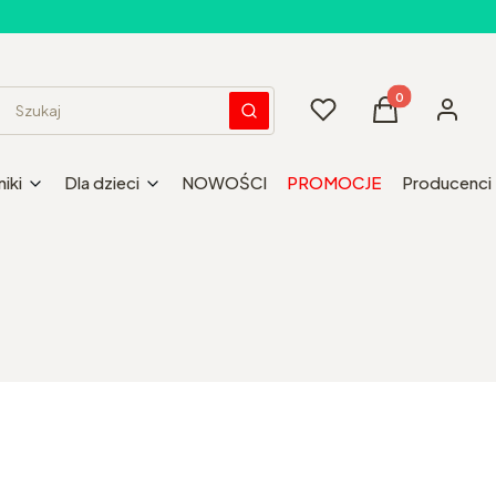
Produkty w kos
Ulubione
Koszyk
Zaloguj 
Wyczyść
Szukaj
iki
Dla dzieci
NOWOŚCI
PROMOCJE
Producenci