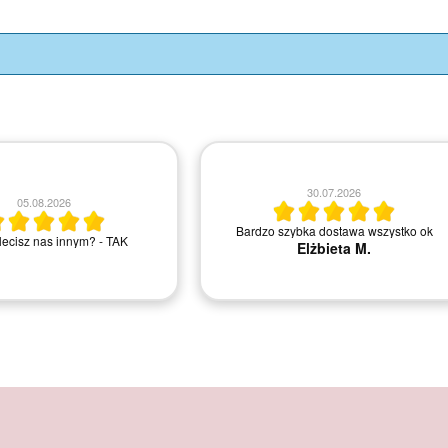
21.07.2026
14.07.2026
madley.pl. juz nie pierwszy raz
Szybka dostawa, ładnie zapakowane
uje i jestem zadowolona.
Polecam sklep