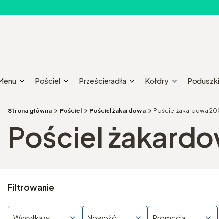
Menu
Pościel
Prześcieradła
Kołdry
Poduszki
Strona główna
Pościel
Pościel żakardowa
Pościel żakardowa 2
Pościel żakard
Filtrowanie
Wysyłka w
Nowość
Promocja