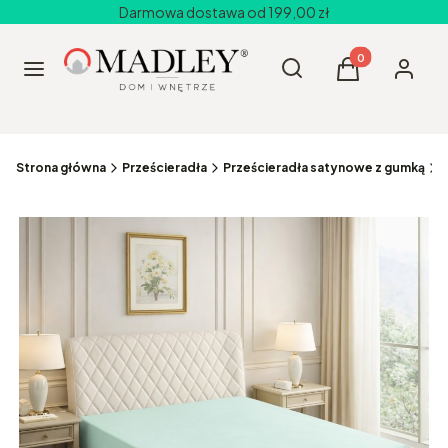
Darmowa dostawa od 199,00 zł
Produkty w kos
Otwórz wyszukiwarkę
Szukaj
Menu
Koszyk
Zaloguj 
Strona główna
Prześcieradła
Prześcieradła satynowe z gumką