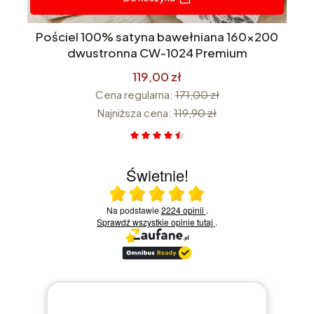
na
Pościel 100% satyna bawełniana 160x200
 w
dwustronna CW-1024 Premium
119,00 zł
Cena regularna:
171,00 zł
Najniższa cena:
119,90 zł
Świetnie!
Ocena średnia 5 na 5
Na podstawie
2224 opinii
.
Sprawdź wszystkie opinie
tutaj
.