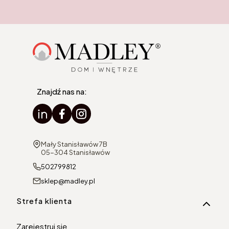
Znajdź nas na:
Adres:
Mały Stanisławów 7B
05-304 Stanisławów
502799812
sklep@madley.pl
Linki w stopce
Strefa klienta
Zarejestruj się