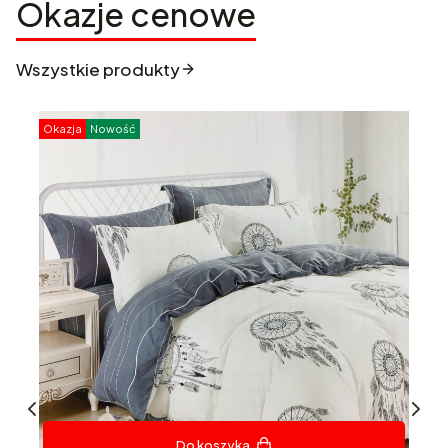
Okazje cenowe
Wszystkie produkty
Okazja
Nowość
O
Do koszyka