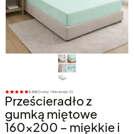
5.00
(Oceny: 1 Recenzje: 0)
Przejdź do sekcji Opinie
Prześcieradło z
gumką miętowe
160x200 – miękkie i