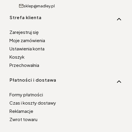
sklep@madley.pl
Linki w stopce
Strefa klienta
Zarejestruj się
Moje zamówienia
Ustawienia konta
Koszyk
Przechowalnia
Płatności i dostawa
Formy płatności
Czas i koszty dostawy
Reklamacje
Zwrot towaru