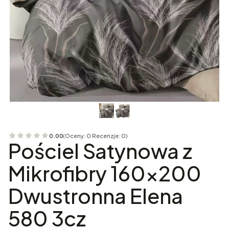
0.00
(Oceny: 0 Recenzje: 0)
Przejdź do sekcji Opinie
Pościel Satynowa z
Mikrofibry 160x200
Dwustronna Elena
580 3cz