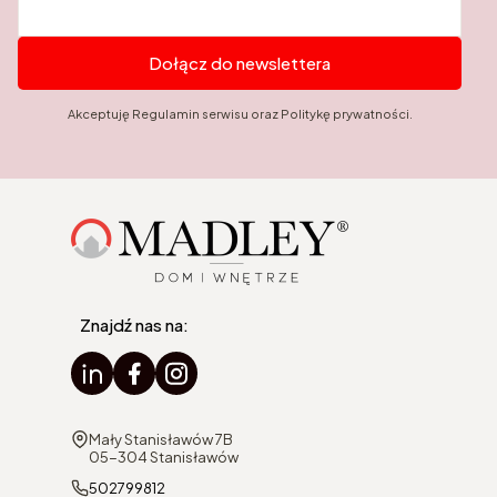
Dołącz do newslettera
Akceptuję Regulamin serwisu oraz Politykę prywatności.
Znajdź nas na:
Adres:
Mały Stanisławów 7B
05-304 Stanisławów
502799812