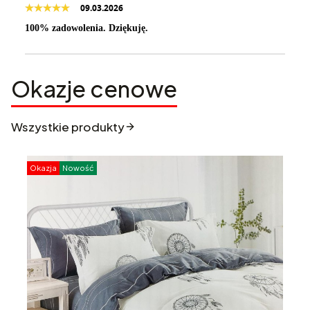
09.03.2026
100% zadowolenia. Dziękuję.
Okazje cenowe
Wszystkie produkty
Okazja
Nowość
O