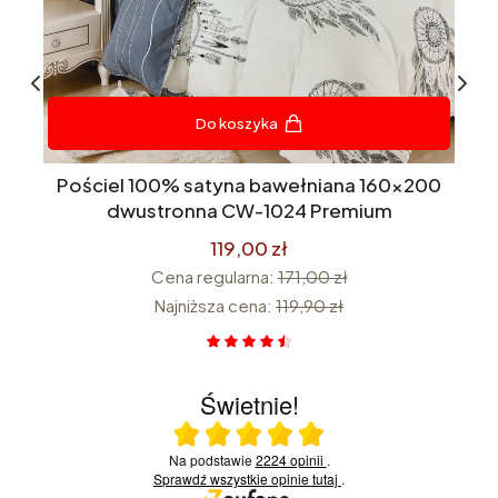
Do koszyka
na
Pościel 100% satyna bawełniana 160x200
 w
dwustronna CW-1024 Premium
119,00 zł
Cena regularna:
171,00 zł
Najniższa cena:
119,90 zł
Świetnie!
Ocena średnia 5 na 5
Na podstawie
2224 opinii
.
Sprawdź wszystkie opinie
tutaj
.