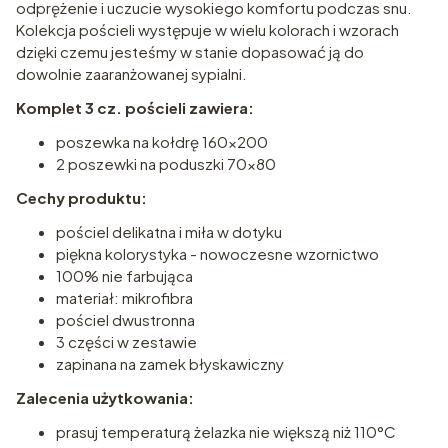
odprężenie i uczucie wysokiego komfortu podczas snu.
Kolekcja pościeli występuje w wielu kolorach i wzorach
dzięki czemu jesteśmy w stanie dopasować ją do
dowolnie zaaranżowanej sypialni.
Komplet 3 cz. pościeli zawiera:
poszewka na kołdrę 160x200
2 poszewki na poduszki 70x80
Cechy produktu:
pościel delikatna i miła w dotyku
piękna kolorystyka - nowoczesne wzornictwo
100% nie farbująca
materiał: mikrofibra
pościel dwustronna
3 części w zestawie
zapinana na zamek błyskawiczny
Zalecenia użytkowania:
prasuj temperaturą żelazka nie większą niż 110°C